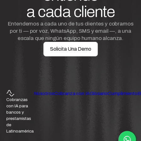
a cada cliente
Entendemos a cada uno de tus clientes y cobramos
por ti — por voz, WhatsApp, SMS y email —, a una
escala que ningún equipo humano alcanza.
Solicita Una Demo
Nosotros
Cobranza con IA
Glosario
Cumplimiento
B
Cobranzas
con IA para
bancos y
prestamistas
de
Latinoamérica