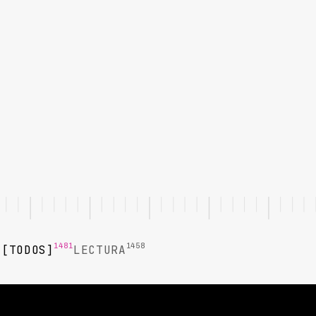
1481
1458
TODOS
LECTURA