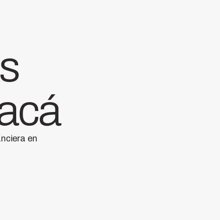
as
 acá
anciera en