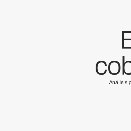
E
cob
Análisis 