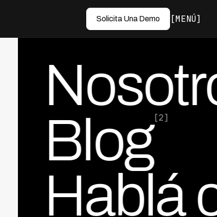
MENÚ
Solicita Una Demo
Nosotr
Blog
[2]
Hablá 