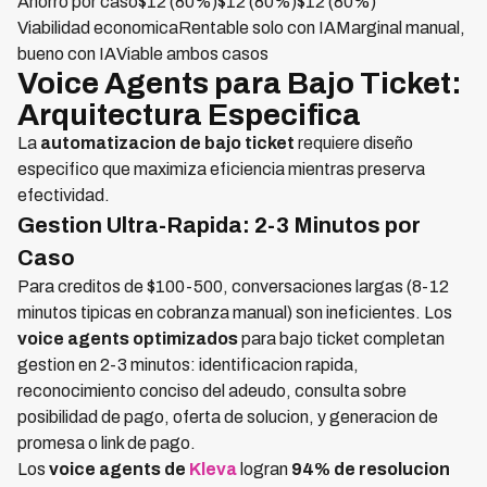
Ahorro por caso$12 (80%)$12 (80%)$12 (80%)
Viabilidad economicaRentable solo con IAMarginal manual,
bueno con IAViable ambos casos
Voice Agents para Bajo Ticket:
Arquitectura Especifica
La
automatizacion de bajo ticket
requiere diseño
especifico que maximiza eficiencia mientras preserva
efectividad.
Gestion Ultra-Rapida: 2-3 Minutos por
Caso
Para creditos de $100-500, conversaciones largas (8-12
minutos tipicas en cobranza manual) son ineficientes. Los
voice agents optimizados
para bajo ticket completan
gestion en 2-3 minutos: identificacion rapida,
reconocimiento conciso del adeudo, consulta sobre
posibilidad de pago, oferta de solucion, y generacion de
promesa o link de pago.
Los
voice agents de
Kleva
logran
94% de resolucion