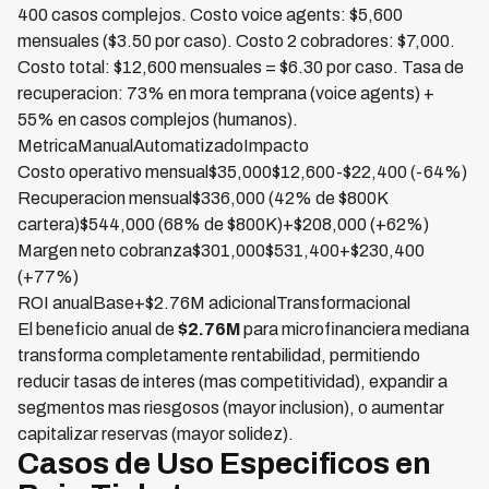
400 casos complejos. Costo voice agents: $5,600
mensuales ($3.50 por caso). Costo 2 cobradores: $7,000.
Costo total: $12,600 mensuales = $6.30 por caso. Tasa de
recuperacion: 73% en mora temprana (voice agents) +
55% en casos complejos (humanos).
MetricaManualAutomatizadoImpacto
Costo operativo mensual$35,000$12,600-$22,400 (-64%)
Recuperacion mensual$336,000 (42% de $800K
cartera)$544,000 (68% de $800K)+$208,000 (+62%)
Margen neto cobranza$301,000$531,400+$230,400
(+77%)
ROI anualBase+$2.76M adicionalTransformacional
El beneficio anual de
$2.76M
para microfinanciera mediana
transforma completamente rentabilidad, permitiendo
reducir tasas de interes (mas competitividad), expandir a
segmentos mas riesgosos (mayor inclusion), o aumentar
capitalizar reservas (mayor solidez).
Casos de Uso Especificos en