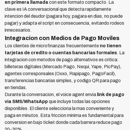
en primera llamada
con este formato compacto. La
clave es IA conversacional que detecta rapidamente
intencion del deudor (pagara hoy, pagara en dias, no puede
pagar) y adapta el script en consecuencia, evitando rodeos
innecesarios.
Integracion con Medios de Pago Moviles
Los clientes de microfinanzas frecuentemente
no tienen
tarjetas de credito o cuentas bancarias formales
. La
integracion con metodos de pago alternativos es critica:
billeteras digitales (Mercado Pago, Nequi, Yape, PicPay),
agentes corresponsales (Oxxo, Rapipago, PagoFacil),
transferencias bancarias simples, y codigo QR para pago
en tiendas.
Durante la conversacion, el voice agent envia
link de pago
via SMS/WhatsApp
que incluye todas las opciones
disponibles. El cliente selecciona la mas conveniente y
paga en minutos. Esta friccion minima es fundamental para
conversion en bajo ticket donde cada barrera reduce pago
20-30%.