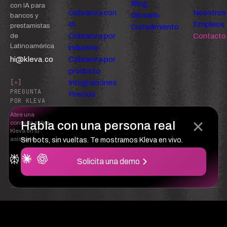
Blog
con IA para
Cobranza con
Nosotros
Glosario
bancos y
IA
Empleos
prestamistas
Cumplimiento
Cobranza por
Contacto
de
Latinoamérica
industria
hi@kleva.co
Cobranza por
producto
Integraciones
[
+
]
PREGUNTA
Precios
POR KLEVA
Abre una
Habla con una persona real
consulta sobre
Kleva en tu
asistente
Sin bots, sin vueltas. Te mostramos Kleva en vivo.
Solicita una demo
Confianza
Privacidad
Términos del servicio