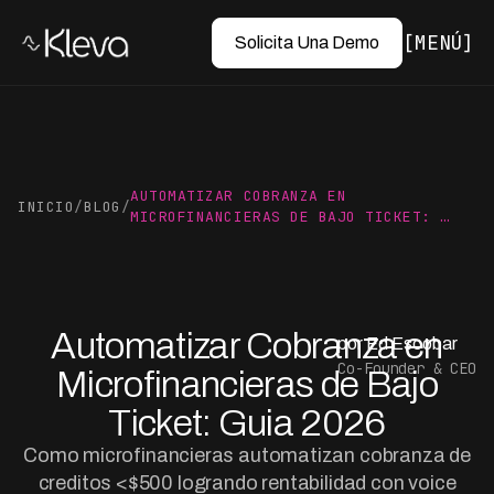
MENÚ
Solicita Una Demo
AUTOMATIZAR COBRANZA EN
INICIO
/
BLOG
/
MICROFINANCIERAS DE BAJO TICKET: …
Automatizar Cobranza en
por Ed Escobar
Co-Founder & CEO
Microfinancieras de Bajo
Ticket: Guia 2026
Como microfinancieras automatizan cobranza de
creditos <$500 logrando rentabilidad con voice