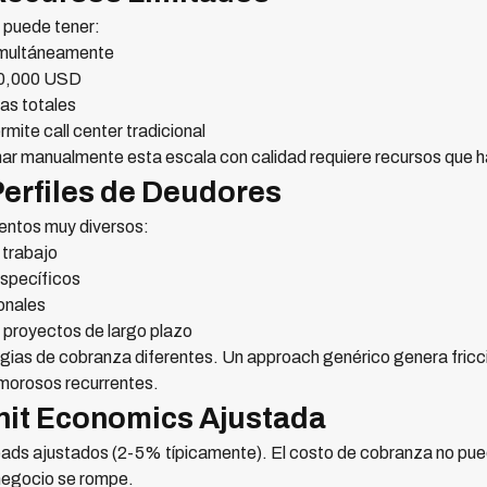
 puede tener:
imultáneamente
50,000 USD
as totales
mite call center tradicional
ar manualmente esta escala con calidad requiere recursos que ha
Perfiles de Deudores
entos muy diversos:
 trabajo
specíficos
onales
n proyectos de largo plazo
ias de cobranza diferentes. Un approach genérico genera fricc
 morosos recurrentes.
nit Economics Ajustada
ads ajustados (2-5% típicamente). El costo de cobranza no pu
 negocio se rompe.