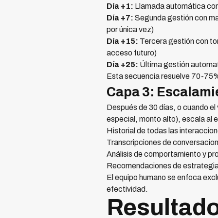
Día +1:
Llamada automática con 
Día +7:
Segunda gestión con may
por única vez)
Día +15:
Tercera gestión con ton
acceso futuro)
Día +25:
Última gestión automat
Esta secuencia resuelve 70-75%
Capa 3: Escalamie
Después de 30 días, o cuando el 
especial, monto alto), escala al
Historial de todas las interaccio
Transcripciones de conversacio
Análisis de comportamiento y pr
Recomendaciones de estrategia 
El equipo humano se enfoca excl
efectividad.
Resultado