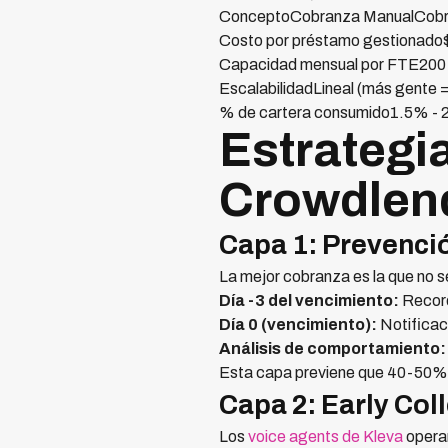
ConceptoCobranza ManualCobr
Costo por préstamo gestionado
Capacidad mensual por FTE200-
EscalabilidadLineal (más gente 
% de cartera consumido1.5% -
Estrategi
Crowdlen
Capa 1: Prevenci
La mejor cobranza es la que no 
Día -3 del vencimiento:
Record
Día 0 (vencimiento):
Notificaci
Análisis de comportamiento:
Esta capa previene que 40-50% 
Capa 2: Early Col
Los
voice agents de Kleva
operan