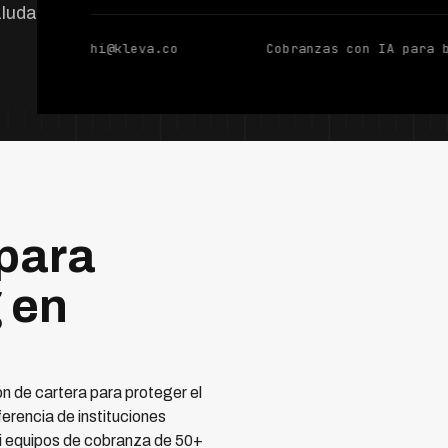
ludable con IA.
hi@kleva.co
Cobranzas con IA para 
para
 en
n de cartera para proteger el
ferencia de instituciones
ni equipos de cobranza de 50+