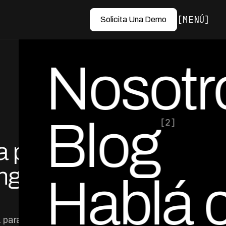
MENÚ
Solicita Una Demo
Nosotr
Blog
[2]
a para
por Ed Escobar
Co-Founder & CEO
ng en
Hablá 
 para proteger