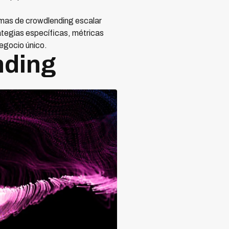
ormas de crowdlending escalar
ategias específicas, métricas
egocio único.
nding