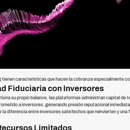
 tienen características que hacen la cobranza especialmente c
d Fiduciaria con Inversores
tiona su propio balance, las plataformas administran capital de
rometido a inversores, generando presión reputacional inmediata
la diferencia entre inversores satisfechos que reinvierten y una 
 Recursos Limitados