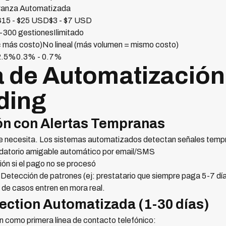
anza Automatizada
$15 - $25 USD$3 - $7 USD
300 gestionesIlimitado
= más costo)No lineal (más volumen = mismo costo)
 2.5%0.3% - 0.7%
a de Automatización
ding
ón con Alertas Tempranas
se necesita. Los sistemas automatizados detectan señales tem
atorio amigable automático por email/SMS
ón si el pago no se procesó
Detección de patrones (ej: prestatario que siempre paga 5-7 día
de casos entren en mora real.
lection Automatizada (1-30 días)
 como primera línea de contacto telefónico: