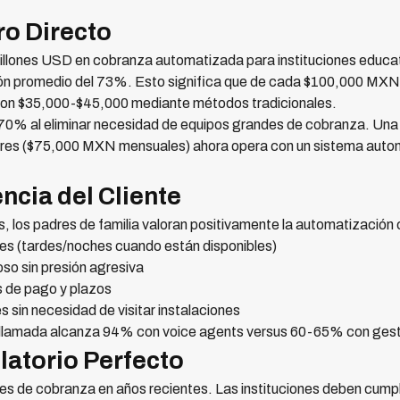
ro Directo
llones USD en cobranza automatizada para instituciones educa
ón promedio del 73%. Esto significa que de cada $100,000 MXN 
on $35,000-$45,000 mediante métodos tradicionales.
70% al eliminar necesidad de equipos grandes de cobranza. Una 
tores ($75,000 MXN mensuales) ahora opera con un sistema aut
ncia del Cliente
es, los padres de familia valoran positivamente la automatizació
es (tardes/noches cuando están disponibles)
o sin presión agresiva
s de pago y plazos
s sin necesidad de visitar instalaciones
ra llamada alcanza 94% con voice agents versus 60-65% con ges
atorio Perfecto
es de cobranza en años recientes. Las instituciones deben cumpl