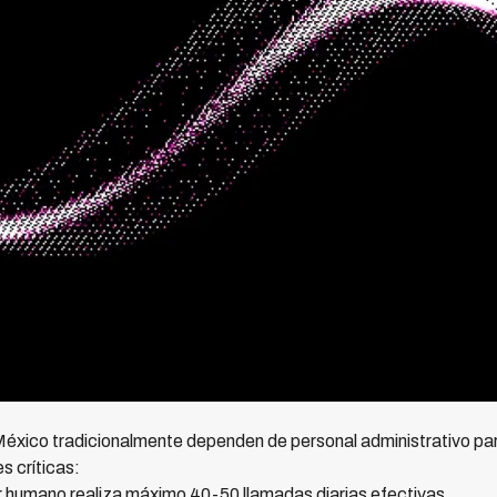
México tradicionalmente dependen de personal administrativo par
s críticas:
 humano realiza máximo 40-50 llamadas diarias efectivas