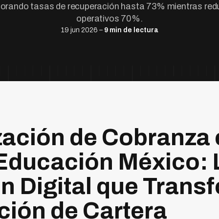
jorando tasas de recuperación hasta 73% mientras red
operativos 70%.
19 jun 2026 –
9 min de lectura
ación de Cobranza 
 Educación México: 
n Digital que Transf
ión de Cartera