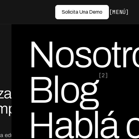
MENÚ
Solicita Una Demo
Nosotr
Blog
[2]
za en
por Ed Escobar
Co-Founder & CEO
mpleta
Hablá 
ia educativa en