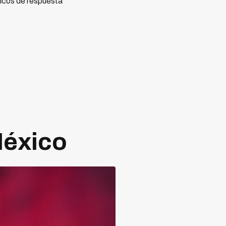
icos de respuesta
México