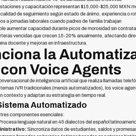
estaciones y capacitación representan $15,000-$25,000 MXN m
 calidad de seguimiento según estado de ánimo, experiencia o ro
os a jornadas laborales cuando padres de familia trabajan
le aumentar capacidad durante picos de morosidad sin contrata
carteras vencidas que crecen 15-20% anualmente, afectando direc
ina docente y mejoras en infraestructura.
iona la Automatiza
con Voice Agents
versacional de inteligencia artificial que realiza llamadas telefó
istemas IVR tradicionales (menús automatizados), los voice agen
n contexto y adaptan su estrategia en tiempo real.
 Sistema Automatizado
a tres componentes esenciales:
rocesa lenguaje natural en 45 dialectos del español latinoameri
nistrativo:
Sincroniza datos de estudiantes, saldos y promesa