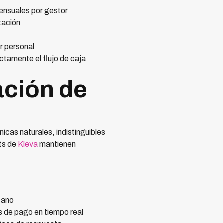
ensuales por gestor
tación
r personal
tamente el flujo de caja
ción de
nicas naturales, indistinguibles
ts de
Kleva
mantienen
cano
s de pago en tiempo real