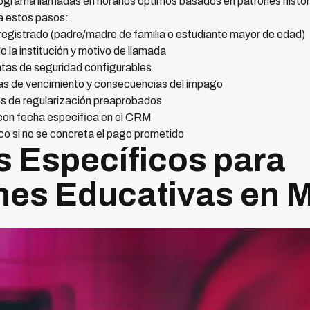
grama llamadas en horarios óptimos basados en patrones histór
a estos pasos:
 registrado (padre/madre de familia o estudiante mayor de edad)
 la institución y motivo de llamada
ntas de seguridad configurables
as de vencimiento y consecuencias del impago
s de regularización preaprobados
on fecha específica en el CRM
o si no se concreta el pago prometido
s Específicos para
ones Educativas en 