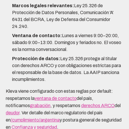
Marcos legales relevantes:
Ley 25.326 de
Protección de Datos Personales, Comunicación 'A'
6431 del BCRA, Ley de Defensa del Consumidor
24.240.
Ventana de contacto:
Lunes a viernes 9:00–20:00,
sábado 9:00–13:00. Domingos y feriados no. El voseo
es la norma conversacional.
Protección de datos:
Ley 25.326 protege al titular
con derechos ARCO y con obligaciones estrictas para
el responsable de la base de datos. La AAIP sanciona
incumplimientos.
Kleva viene configurado con estas reglas por default:
respetamos la
ventana de contacto
del país,
notificamos
grabación
, y respetamos
derechos ARCO
del
deudor
. Ver detalle del marco regulatorio del país
en
/cumplimiento/argentina
y postura general de seguridad
en
Confianza y seguridad
.