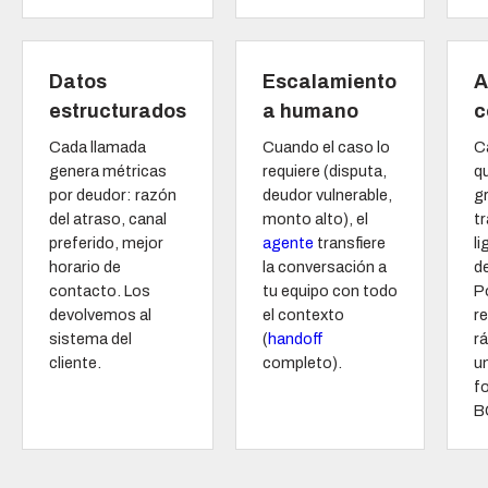
Datos
Escalamiento
A
estructurados
a humano
c
Cada llamada
Cuando el caso lo
C
genera métricas
requiere (disputa,
q
por deudor: razón
deudor vulnerable,
g
del atraso, canal
monto alto), el
tr
preferido, mejor
agente
transfiere
li
horario de
la conversación a
d
contacto. Los
tu equipo con todo
P
devolvemos al
el contexto
r
sistema del
(
handoff
r
cliente.
completo).
u
f
B