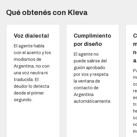
Qué obtenés con Kleva
Voz dialectal
Cumplimiento
C
por diseño
m
El agente habla
n
con el acento y los
El agente no
modismos de
a
puede salirse del
Argentina, no con
guión aprobado
P
una voz neutra ni
por vos y respeta
m
traducida. El
la ventana de
c
deudor lo detecta
contacto de
re
desde el primer
Argentina
e
segundo.
automáticamente.
t
h
co
n
in