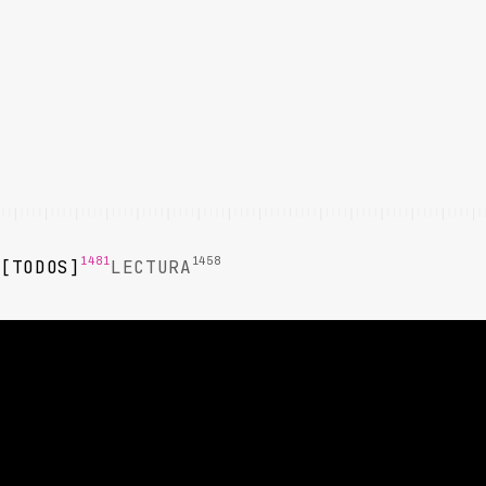
1481
1458
TODOS
LECTURA
LECTURA
LECTURA
Voice Agent
Cómo Eliminar
vs IVR
el Burnout en