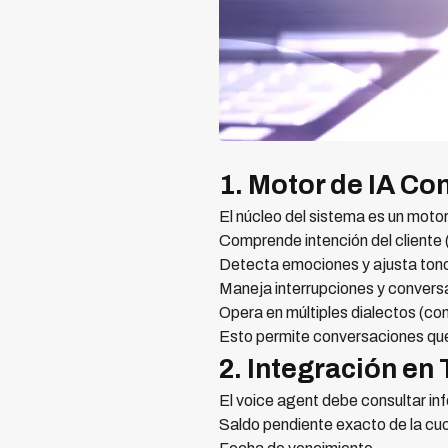
1. Motor de IA Co
El núcleo del sistema es un moto
Comprende intención del cliente 
Detecta emociones y ajusta tono 
Maneja interrupciones y conversa
Opera en múltiples dialectos (co
Esto permite conversaciones que
2. Integración en
El voice agent debe consultar in
Saldo pendiente exacto de la cu