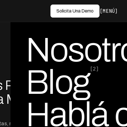
MENÚ
Solicita Una Demo
Nosotr
Blog
[2]
s Pre-
por Ed Escobar
Co-Founder & CEO
a Mora
Hablá 
tas, reduciendo