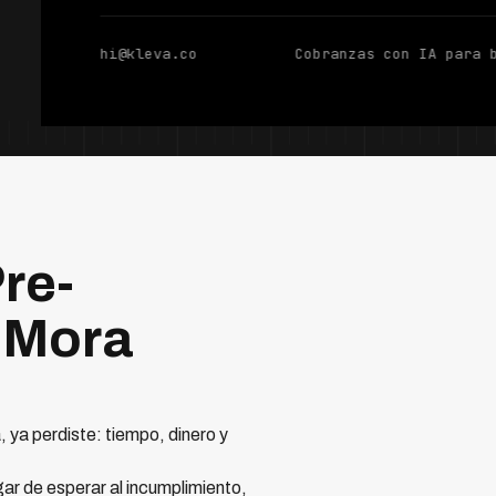
hi@kleva.co
Cobranzas con IA para 
re-
a Mora
 ya perdiste: tiempo, dinero y
gar de esperar al incumplimiento,