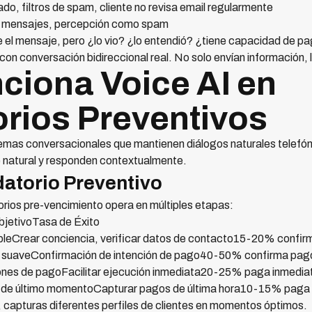
do, filtros de spam, cliente no revisa email regularmente
 mensajes, percepción como spam
 el mensaje, pero ¿lo vio? ¿lo entendió? ¿tiene capacidad de p
con conversación bidireccional real. No solo envían información, 
iona Voice AI en
rios Preventivos
emas conversacionales que mantienen diálogos naturales telefón
e natural y responden contextualmente.
datorio Preventivo
rios pre-vencimiento opera en múltiples etapas:
jetivoTasa de Éxito
bleCrear conciencia, verificar datos de contacto15-20% confi
a suaveConfirmación de intención de pago40-50% confirma pag
ciones de pagoFacilitar ejecución inmediata20-25% paga inmedi
 de último momentoCapturar pagos de última hora10-15% paga 
 capturas diferentes perfiles de clientes en momentos óptimos.