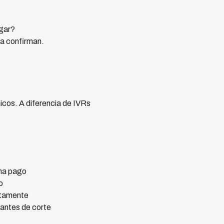
agar?
la confirman.
icos. A diferencia de IVRs
rma pago
o
atamente
antes de corte