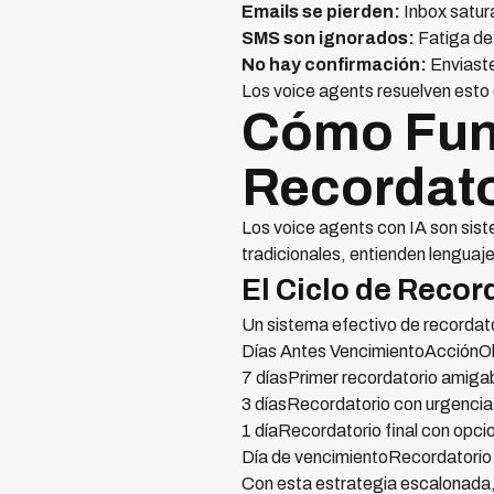
Emails se pierden:
Inbox satura
SMS son ignorados:
Fatiga de
No hay confirmación:
Enviaste
Los voice agents resuelven esto 
Cómo Func
Recordato
Los voice agents con IA son sist
tradicionales, entienden lenguaj
El Ciclo de Recor
Un sistema efectivo de recordato
Días Antes VencimientoAcciónOb
7 díasPrimer recordatorio amiga
3 díasRecordatorio con urgenci
1 díaRecordatorio final con op
Día de vencimientoRecordatorio
Con esta estrategia escalonada,