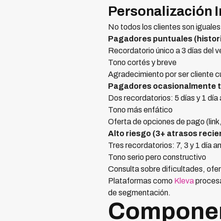
Personalización I
No todos los clientes son igual
Pagadores puntuales (histor
Recordatorio único a 3 días del 
Tono cortés y breve
Agradecimiento por ser cliente c
Pagadores ocasionalmente ta
Dos recordatorios: 5 días y 1 día
Tono más enfático
Oferta de opciones de pago (link,
Alto riesgo (3+ atrasos recie
Tres recordatorios: 7, 3 y 1 día a
Tono serio pero constructivo
Consulta sobre dificultades, ofer
Plataformas como
Kleva
procesa
de segmentación.
Componen