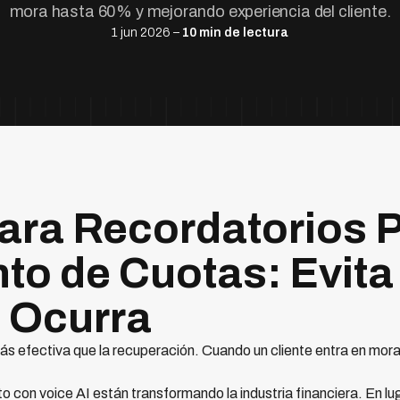
mora hasta 60% y mejorando experiencia del cliente.
1 jun 2026 –
10 min de lectura
para Recordatorios P
to de Cuotas: Evit
 Ocurra
ás efectiva que la recuperación. Cuando un cliente entra en mora,
 con voice AI están transformando la industria financiera. En lu