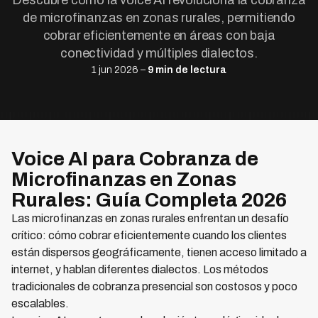
Descubre cómo la voice AI revoluciona la cobranza
de microfinanzas en zonas rurales, permitiendo
cobrar eficientemente en áreas con baja
conectividad y múltiples dialectos.
1 jun 2026 –
9 min de lectura
Voice AI para Cobranza de
Microfinanzas en Zonas
Rurales: Guía Completa 2026
Las microfinanzas en zonas rurales enfrentan un desafío
crítico: cómo cobrar eficientemente cuando los clientes
están dispersos geográficamente, tienen acceso limitado a
internet, y hablan diferentes dialectos. Los métodos
tradicionales de cobranza presencial son costosos y poco
escalables.