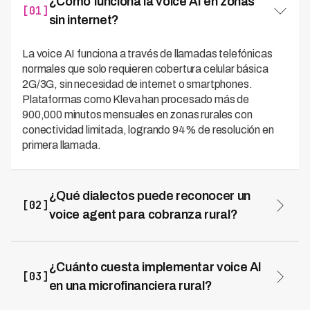
¿Cómo funciona la voice AI en zonas
[01]
sin internet?
La voice AI funciona a través de llamadas telefónicas
normales que solo requieren cobertura celular básica
2G/3G, sin necesidad de internet o smartphones.
Plataformas como Kleva han procesado más de
900,000 minutos mensuales en zonas rurales con
conectividad limitada, logrando 94% de resolución en
primera llamada.
¿Qué dialectos puede reconocer un
[02]
voice agent para cobranza rural?
Los voice agents especializados soportan múltiples
dialectos regionales e indígenas. Kleva, por ejemplo,
reconoce 45 dialectos diferentes en 7 países de
¿Cuánto cuesta implementar voice AI
[03]
Latinoamérica, permitiendo conversaciones naturales
en una microfinanciera rural?
en la lengua materna de cada cliente rural.
El costo por gestión con voice AI es de $0.50-1 USD,