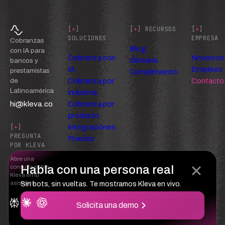
[
+
]
[
+
] RECURSOS
[
+
]
SOLUCIONES
EMPRESA
Cobranzas
Blog
con IA para
Cobranza con
Nosotros
Glosario
bancos y
IA
Empleos
prestamistas
Cumplimiento
Cobranza por
Contacto
de
Latinoamérica
industria
hi@kleva.co
Cobranza por
producto
Integraciones
[
+
]
PREGUNTA
Precios
POR KLEVA
Abre una
Habla con una persona real
consulta sobre
Kleva en tu
asistente
Sin bots, sin vueltas. Te mostramos Kleva en vivo.
Solicita una demo