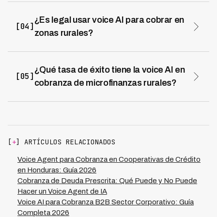
comparado con $15-25 USD de cobranza presencial
tradicional. Las instituciones reportan una reducción del
¿Es legal usar voice AI para cobrar en
[04]
70% en costos operativos totales de cobranza, con
zonas rurales?
ROI típicamente en menos de 6 meses.
Sí, siempre que se cumplan regulaciones de horarios,
frecuencias, y protección de datos. Kleva mantiene 0
violaciones regulatorias porque todos los voice agents
¿Qué tasa de éxito tiene la voice AI en
[05]
graban y documentan cada conversación
cobranza de microfinanzas rurales?
automáticamente, asegurando trazabilidad total y
Las tasas de éxito rondan el 73% en recuperación
cumplimiento perfecto.
efectiva, superando significativamente el 45-55% de
métodos tradicionales. Esto se debe a contacto
inmediato post-vencimiento, personalización dialectal, y
capacidad de negociar planes de pago en tiempo real.
[
+
] ARTÍCULOS RELACIONADOS
Voice Agent para Cobranza en Cooperativas de Crédito
en Honduras: Guía 2026
Cobranza de Deuda Prescrita: Qué Puede y No Puede
Hacer un Voice Agent de IA
Voice AI para Cobranza B2B Sector Corporativo: Guía
Completa 2026