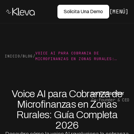
MENÚ
Solicita Una Demo
VOICE AI PARA COBRANZA DE
INICIO
/
BLOG
/
MICROFINANZAS EN ZONAS RURALES:…
Voice AI para Cobranza de
por Ed Escobar
Co-Founder & CEO
Microfinanzas en Zonas
Rurales: Guía Completa
2026