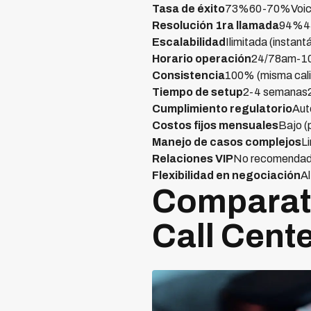
Tasa de éxito
73%60-70%Voic
Resolución 1ra llamada
94%45
Escalabilidad
Ilimitada (instan
Horario operación
24/78am-1
Consistencia
100% (misma calid
Tiempo de setup
2-4 semanas
Cumplimiento regulatorio
Aut
Costos fijos mensuales
Bajo (
Manejo de casos complejos
L
Relaciones VIP
No recomendado
Flexibilidad en negociación
Al
Comparati
Call Cent