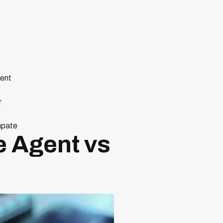
gent
r
mpate
e Agent vs