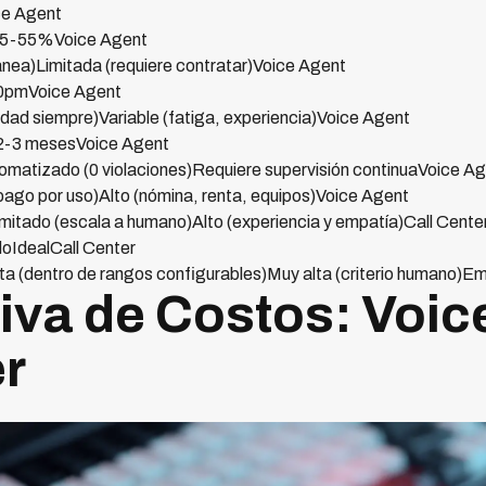
e Agent
-55%Voice Agent
tánea)Limitada (requiere contratar)Voice Agent
0pmVoice Agent
ad siempre)Variable (fatiga, experiencia)Voice Agent
2-3 mesesVoice Agent
omatizado (0 violaciones)Requiere supervisión continuaVoice A
pago por uso)Alto (nómina, renta, equipos)Voice Agent
imitado (escala a humano)Alto (experiencia y empatía)Call Cente
IdealCall Center
ta (dentro de rangos configurables)Muy alta (criterio humano)E
va de Costos: Voic
er