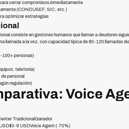
 para cerrar compromisos inmediatamente
icamente (CONDUSEF, SIC, etc.)
ra optimizar estrategias
cional
cional consiste en gestores humanos que llaman a deudores sigui
a llamada a la vez, con capacidad típica de 80-120 llamadas dia
0-100+ personas)
d
equipos, telefonía)
 de personal
egún regulación)
parativa: Voice Age
 Center TradicionalGanador
 USD$3-6 USDVoice Agent (-70%)