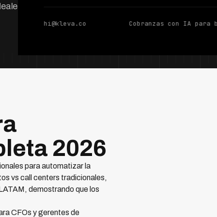
deales.
hi@kleva.co
Cobranzas con IA para 
ra
leta 2026
cionales para automatizar la
s vs call centers tradicionales,
e LATAM, demostrando que los
 para CFOs y gerentes de