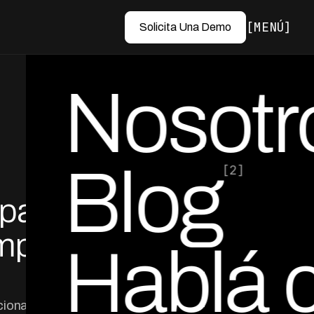
MENÚ
Solicita Una Demo
Nosotr
Blog
[2]
 para
por Ed Escobar
Co-Founder & CEO
mpleta
Hablá 
cionales para