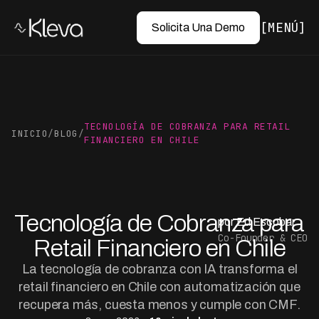
MENÚ
Solicita Una Demo
TECNOLOGÍA DE COBRANZA PARA RETAIL
INICIO
/
BLOG
/
FINANCIERO EN CHILE
Tecnología de Cobranza para
por Ed Escobar
Co-Founder & CEO
Retail Financiero en Chile
La tecnología de cobranza con IA transforma el
retail financiero en Chile con automatización que
recupera más, cuesta menos y cumple con CMF.