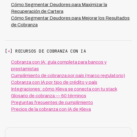
minimiza la curva de aprendizaje de tu equipo mientras
Cómo Segmentar Deudores para Maximizar la
vas capturando ganancias rápidas, todo con 70%
Recuperación de Cartera
menos costo operativo que gestión tradicional.
Cómo Segmentar Deudores para Mejorar los Resultados
de Cobranza
[
+
] RECURSOS DE COBRANZA CON IA
Cobranza con IA: guía completa para bancos y
prestamistas
Cumplimiento de cobranza por país (marco regulatorio)
Cobranza con IA por tipo de crédito y país
Integraciones: cómo Kleva se conecta con tu stack
Glosario de cobranza — 60 términos
Preguntas frecuentes de cumplimiento
Precios de la cobranza con IA de Kleva