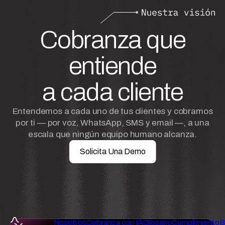
Cobranza que
entiende
a cada cliente
Entendemos a cada uno de tus clientes y cobramos
por ti — por voz, WhatsApp, SMS y email —, a una
escala que ningún equipo humano alcanza.
Solicita Una Demo
Nosotros
Cobranza con IA
Glosario
Cumplimiento
B