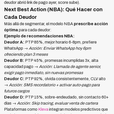
deudor abrió link de pago ayer, score sube).
Next Best Action (NBA): Qué Hacer con
Cada Deudor
Más allá de segmentar, el modelo NBA
prescribe acción
óptima
para cada deudor:
Ejemplo de recomendaciones NBA:
Deudor A:
PTP 85%, mejor horario 6-8pm, prefiere
WhatsApp →
Acción: Enviar WhatsApp hoy 6pm
ofreciendo plan 3 meses
Deudor B:
PTP 45%, promesas incumplidas 3x, alta
capacidad pago →
Acción: Llamada de agente senior,
exigir pago inmediato, sin nuevas promesas
Deudor C:
PTP 92%, olvida consistentemente, CLV alto
→
Acción: SMS recordatorio + activar auto-pago para
futuros cargos
Deudor D:
PTP 15%, sobre-endeudado, sin contacto 60+
días →
Acción: Skip tracing, evaluar venta de cartera
Plataformas como
Kleva
integran modelos predictivos que