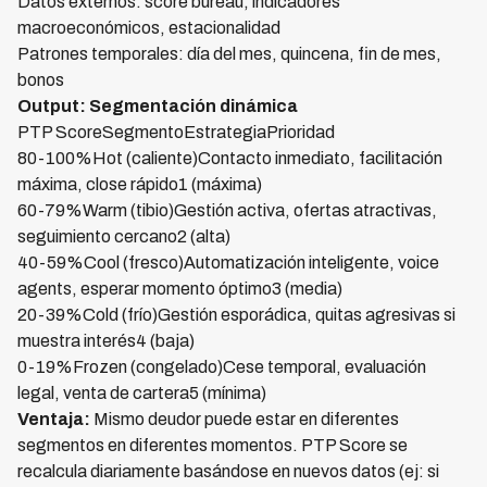
Datos externos: score bureau, indicadores
macroeconómicos, estacionalidad
Patrones temporales: día del mes, quincena, fin de mes,
bonos
Output: Segmentación dinámica
PTP ScoreSegmentoEstrategiaPrioridad
80-100%Hot (caliente)Contacto inmediato, facilitación
máxima, close rápido1 (máxima)
60-79%Warm (tibio)Gestión activa, ofertas atractivas,
seguimiento cercano2 (alta)
40-59%Cool (fresco)Automatización inteligente, voice
agents, esperar momento óptimo3 (media)
20-39%Cold (frío)Gestión esporádica, quitas agresivas si
muestra interés4 (baja)
0-19%Frozen (congelado)Cese temporal, evaluación
legal, venta de cartera5 (mínima)
Ventaja:
Mismo deudor puede estar en diferentes
segmentos en diferentes momentos. PTP Score se
recalcula diariamente basándose en nuevos datos (ej: si