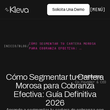
MENÚ
Solicita Una Demo
CÓMO SEGMENTAR TU CARTERA MOROSA
INICIO
/
BLOG
/
PARA COBRANZA EFECTIVA: …
Cómo Segmentar tu Cartera
por Ed Escobar
Co-Founder & CEO
Morosa para Cobranza
Efectiva: Guía Definitiva
2026