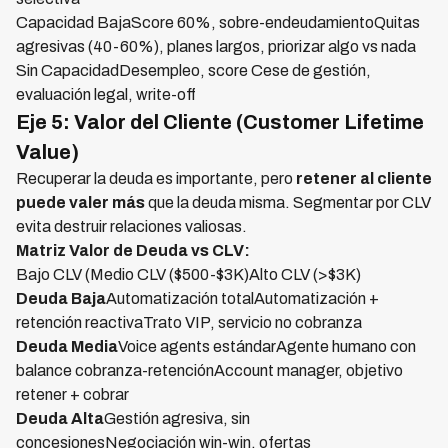
Capacidad BajaScore 60%, sobre-endeudamientoQuitas
agresivas (40-60%), planes largos, priorizar algo vs nada
Sin CapacidadDesempleo, score Cese de gestión,
evaluación legal, write-off
Eje 5: Valor del Cliente (Customer Lifetime
Value)
Recuperar la deuda es importante, pero
retener al cliente
puede valer más
que la deuda misma. Segmentar por CLV
evita destruir relaciones valiosas.
Matriz Valor de Deuda vs CLV:
Bajo CLV (Medio CLV ($500-$3K)Alto CLV (>$3K)
Deuda Baja
Automatización totalAutomatización +
retención reactivaTrato VIP, servicio no cobranza
Deuda Media
Voice agents estándarAgente humano con
balance cobranza-retenciónAccount manager, objetivo
retener + cobrar
Deuda Alta
Gestión agresiva, sin
concesionesNegociación win-win, ofertas