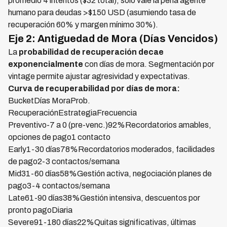
promedio 4 intentos ($32 total), solo vale la pena agente
humano para deudas >$150 USD (asumiendo tasa de
recuperación 60% y margen mínimo 30%).
Eje 2: Antiguedad de Mora (Días Vencidos)
La
probabilidad de recuperación decae
exponencialmente
con días de mora. Segmentación por
vintage permite ajustar agresividad y expectativas.
Curva de recuperabilidad por días de mora:
BucketDías MoraProb.
RecuperaciónEstrategiaFrecuencia
Preventivo-7 a 0 (pre-venc.)92%Recordatorios amables,
opciones de pago1 contacto
Early1-30 días78%Recordatorios moderados, facilidades
de pago2-3 contactos/semana
Mid31-60 días58%Gestión activa, negociación planes de
pago3-4 contactos/semana
Late61-90 días38%Gestión intensiva, descuentos por
pronto pagoDiaria
Severe91-180 días22%Quitas significativas, últimas