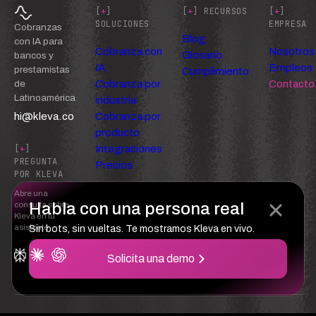
[
+
]
[
+
] RECURSOS
[
+
]
SOLUCIONES
EMPRESA
Cobranzas
Blog
con IA para
Cobranza con
Nosotros
Glosario
bancos y
IA
Empleos
prestamistas
Cumplimiento
Cobranza por
Contacto
de
Latinoamérica
industria
hi@kleva.co
Cobranza por
producto
Integraciones
[
+
]
PREGUNTA
Precios
POR KLEVA
Abre una
Habla con una persona real
consulta sobre
Kleva en tu
asistente
Sin bots, sin vueltas. Te mostramos Kleva en vivo.
Solicita una demo