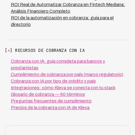
materialicen según lo planeado.
ROI Real de Automatizar Cobranza en Fintech Mediana:
Análisis Financiero Completo
ROI de la automatización en cobranza: guía para el
directorio
[
+
] RECURSOS DE COBRANZA CON IA
Cobranza con IA: guía completa para bancos y
prestamistas
Cumplimiento de cobranza por país (marco regulatorio)
Cobranza con IA por tipo de crédito y país
Integraciones: cómo Kleva se conecta con tu stack
Glosario de cobranza — 60 términos
Preguntas frecuentes de cumplimiento
Precios de la cobranza con IA de Kleva