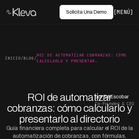
MENÚ
Solicita Una Demo
ROI DE AUTOMATIZAR COBRANZAS: CÓMO
INICIO
/
BLOG
/
CALCULARLO Y PRESENTAR…
ROI de automatizar
por Ed Escobar
Co-Founder & CEO
cobranzas: cómo calcularlo y
presentarlo al directorio
Guía financiera completa para calcular el ROI de la
automatización de cobranzas, con fórmulas,