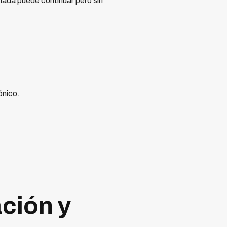
lamada puede continuar pero sin
ónico.
ción y