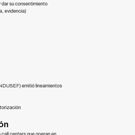
y dar su consentimiento
a, evidencia)
CONDUSEF) emitió lineamientos
torización
ión
call centers que operan en