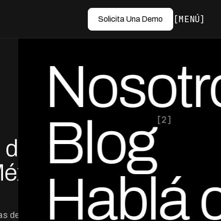
MENÚ
Solicita Una Demo
Nosotr
Blog
[2]
 de
por Ed Escobar
Co-Founder & CEO
México
Hablá 
as de cobranza,