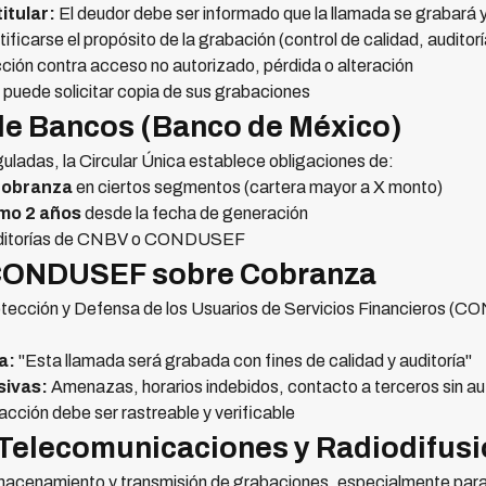
itular:
El deudor debe ser informado que la llamada se grabará 
ificarse el propósito de la grabación (control de calidad, auditorí
ción contra acceso no autorizado, pérdida o alteración
 puede solicitar copia de sus grabaciones
 de Bancos (Banco de México)
guladas, la Circular Única establece obligaciones de:
cobranza
en ciertos segmentos (cartera mayor a X monto)
mo 2 años
desde la fecha de generación
 auditorías de CNBV o CONDUSEF
 CONDUSEF sobre Cobranza
otección y Defensa de los Usuarios de Servicios Financieros (
a:
"Esta llamada será grabada con fines de calidad y auditoría"
sivas:
Amenazas, horarios indebidos, contacto a terceros sin au
acción debe ser rastreable y verificable
e Telecomunicaciones y Radiodifus
acenamiento y transmisión de grabaciones, especialmente para 