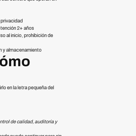
 privacidad
etención 2+ años
 al inicio, prohibición de
ón y almacenamiento
Cómo
rlo en la letra pequeña del
trol de calidad, auditoría y