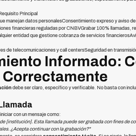
quisito Principal
ue manejan datos personalesConsentimiento expreso y aviso de
ciones financieras reguladas por CNBVGrabar 100% llamadas, r
lquier entidad que gestione cobranza de servicios financierosAviso
es de telecomunicaciones y call centersSeguridad en transmisi
miento Informado: 
 Correctamente
ación
debe ser claro, específico y verificable. No basta con inclui
e Llamada
iniciar con un mensaje como:
e [institución]. Esta llamada puede ser grabada con fines de con
les. ¿Acepta continuar con la grabación?"