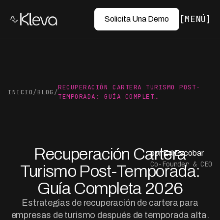
MENÚ
Solicita Una Demo
RECUPERACIÓN CARTERA TURISMO POST-
INICIO
/
BLOG
/
TEMPORADA: GUÍA COMPLET…
Recuperación Cartera
por Ed Escobar
Co-Founder & CEO
Turismo Post-Temporada:
Guía Completa 2026
Estrategias de recuperación de cartera para
empresas de turismo después de temporada alta.