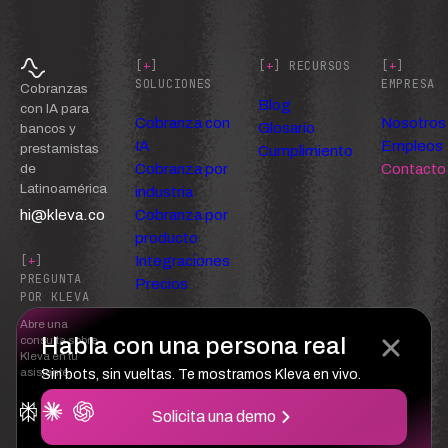
[
+
]
[
+
] RECURSOS
[
+
]
SOLUCIONES
EMPRESA
Cobranzas
Blog
con IA para
Cobranza con
Nosotros
Glosario
bancos y
IA
Empleos
prestamistas
Cumplimiento
Cobranza por
Contacto
de
Latinoamérica
industria
hi@kleva.co
Cobranza por
producto
Integraciones
[
+
]
PREGUNTA
Precios
POR KLEVA
Abre una
Habla con una persona real
consulta sobre
Kleva en tu
asistente
Sin bots, sin vueltas. Te mostramos Kleva en vivo.
Solicita una demo