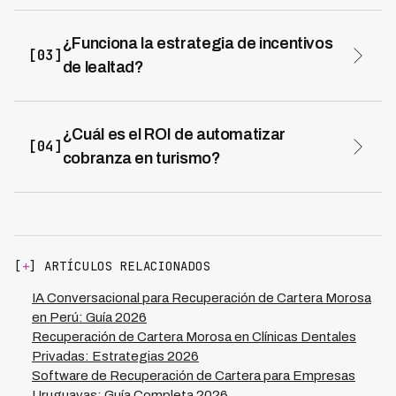
recurrentes de alto valor, o cuando el cliente solicita
explícitamente hablar con una persona.
¿Funciona la estrategia de incentivos
[03]
de lealtad?
Sí, ofrecer descuentos o beneficios para próximo viaje
aumenta la tasa de aceptación de refinanciación en 20-
30% y mejora significativamente la retención.
¿Cuál es el ROI de automatizar
[04]
cobranza en turismo?
Empresas reportan reducción de costos del 65-75%
con aumentos en recuperación del 15-30%, generando
ROI positivo en 2-4 meses. Adicionalmente mejora el
LTV por preservación de relación con clientes.
[
+
] ARTÍCULOS RELACIONADOS
IA Conversacional para Recuperación de Cartera Morosa
en Perú: Guía 2026
Recuperación de Cartera Morosa en Clínicas Dentales
Privadas: Estrategias 2026
Software de Recuperación de Cartera para Empresas
Uruguayas: Guía Completa 2026