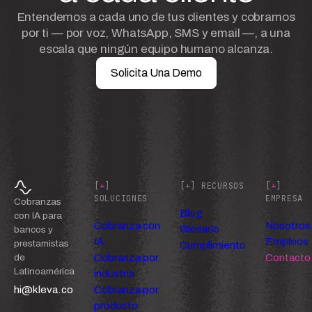
Entendemos a cada uno de tus clientes y cobramos
por ti — por voz, WhatsApp, SMS y email —, a una
escala que ningún equipo humano alcanza.
Solicita Una Demo
[
+
]
[
+
] RECURSOS
[
+
]
SOLUCIONES
EMPRESA
Cobranzas
Blog
con IA para
Cobranza con
Nosotros
Glosario
bancos y
IA
Empleos
prestamistas
Cumplimiento
Cobranza por
Contacto
de
Latinoamérica
industria
hi@kleva.co
Cobranza por
producto