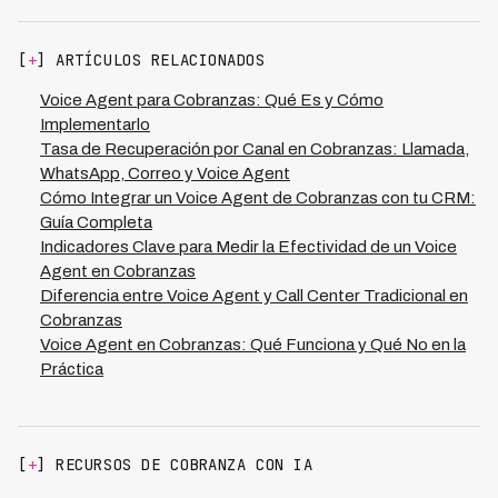
integración con tus sistemas actuales. No requiere
calificación de deudores y gestión de pagos, dejando
recursos técnicos masivos de tu equipo interno:
los casos complejos para supervisión humana. Es
básicamente necesitas designar un responsable de
fundamental elegir una plataforma que documente su
[
+
] ARTÍCULOS RELACIONADOS
producto para definir flujos, acceso a datos de
cumplimiento con leyes locales de protección de datos.
deudores, y coordinación con cumplimiento legal.
Voice Agent para Cobranzas: Qué Es y Cómo
Plataformas como Kleva manejan toda la
Implementarlo
infraestructura de IA y pueden entrenarse con tus
Tasa de Recuperación por Canal en Cobranzas: Llamada,
propios datos y políticas de cobranza. El equipo de
WhatsApp, Correo y Voice Agent
cobranzas existente se reasigna a supervisión,
Cómo Integrar un Voice Agent de Cobranzas con tu CRM:
negociaciones complejas y estrategia, manteniendo
Guía Completa
relevancia y aumentando su productividad al 70%
Indicadores Clave para Medir la Efectividad de un Voice
gracias a menores costos operativos.
Agent en Cobranzas
Diferencia entre Voice Agent y Call Center Tradicional en
Cobranzas
Voice Agent en Cobranzas: Qué Funciona y Qué No en la
Práctica
[
+
] RECURSOS DE COBRANZA CON IA