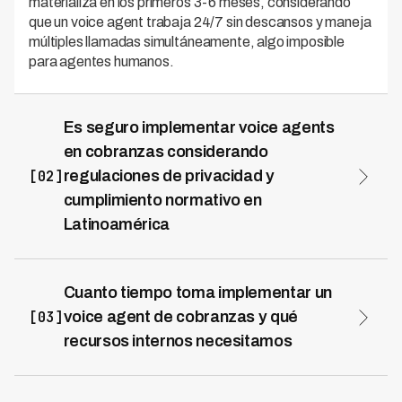
materializa en los primeros 3-6 meses, considerando
que un voice agent trabaja 24/7 sin descansos y maneja
múltiples llamadas simultáneamente, algo imposible
para agentes humanos.
Es seguro implementar voice agents
en cobranzas considerando
[02]
regulaciones de privacidad y
cumplimiento normativo en
Latinoamérica
Sí, los voice agents modernos están diseñados con
estrictos estándares de cumplimiento normativo para
operar legalmente en Latinoamérica. Kleva, por
Cuanto tiempo toma implementar un
ejemplo, opera en 7 países de LATAM con
[03]
voice agent de cobranzas y qué
certificaciones de privacidad de datos y cumplimiento
recursos internos necesitamos
regulatorio local. Los voice agents no reemplazan
La implementación de un voice agent de cobranzas
completamente a los humanos en decisiones sensibles,
puede completarse en 2-4 semanas dependiendo de la
sino que automatizan las primeras interacciones,