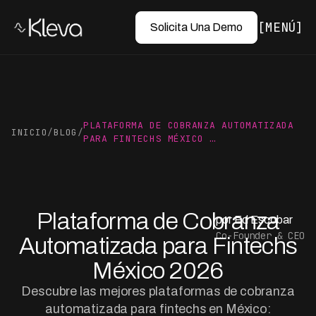
MENÚ
Solicita Una Demo
PLATAFORMA DE COBRANZA AUTOMATIZADA
INICIO
/
BLOG
/
PARA FINTECHS MÉXICO …
Plataforma de Cobranza
por Ed Escobar
Co-Founder & CEO
Automatizada para Fintechs
México 2026
Descubre las mejores plataformas de cobranza
automatizada para fintechs en México: