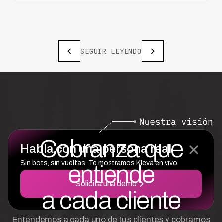
SEGUIR LEYENDO
Cobranza que
Habla con una persona real
Sin bots, sin vueltas. Te mostramos Kleva en vivo.
entiende
Solicita una demo
a cada cliente
Entendemos a cada uno de tus clientes y cobramos