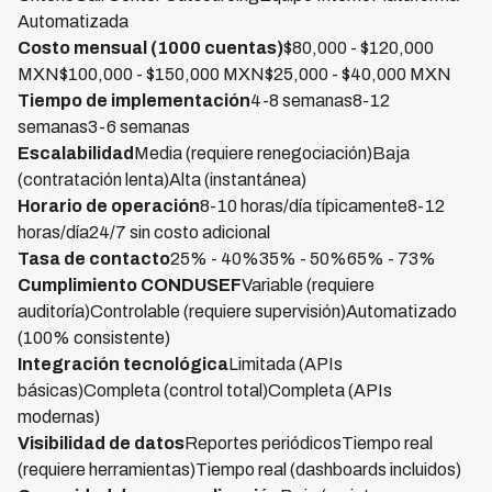
Automatizada
Costo mensual (1000 cuentas)
$80,000 - $120,000
MXN$100,000 - $150,000 MXN$25,000 - $40,000 MXN
Tiempo de implementación
4-8 semanas8-12
semanas3-6 semanas
Escalabilidad
Media (requiere renegociación)Baja
(contratación lenta)Alta (instantánea)
Horario de operación
8-10 horas/día típicamente8-12
horas/día24/7 sin costo adicional
Tasa de contacto
25% - 40%35% - 50%65% - 73%
Cumplimiento CONDUSEF
Variable (requiere
auditoría)Controlable (requiere supervisión)Automatizado
(100% consistente)
Integración tecnológica
Limitada (APIs
básicas)Completa (control total)Completa (APIs
modernas)
Visibilidad de datos
Reportes periódicosTiempo real
(requiere herramientas)Tiempo real (dashboards incluidos)