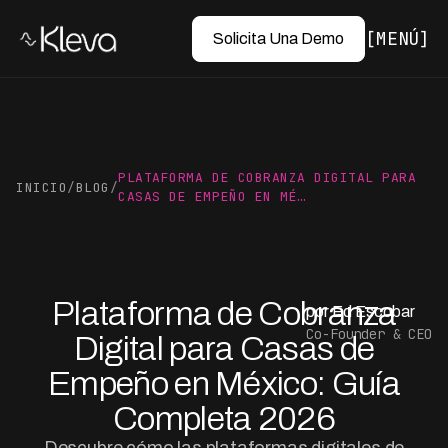
MENÚ
Solicita Una Demo
PLATAFORMA DE COBRANZA DIGITAL PARA
INICIO
/
BLOG
/
CASAS DE EMPEÑO EN MÉ…
Plataforma de Cobranza
por Ed Escobar
Co-Founder & CEO
Digital para Casas de
Empeño en México: Guía
Completa 2026