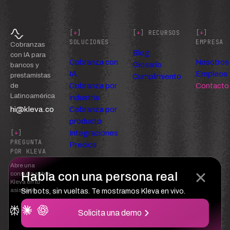
[
+
]
[
+
] RECURSOS
[
+
]
SOLUCIONES
EMPRESA
Cobranzas
Blog
con IA para
Cobranza con
Nosotros
Glosario
bancos y
IA
Empleos
prestamistas
Cumplimiento
Cobranza por
Contacto
de
Latinoamérica
industria
hi@kleva.co
Cobranza por
producto
Integraciones
[
+
]
PREGUNTA
Precios
POR KLEVA
Abre una
Habla con una persona real
consulta sobre
Kleva en tu
asistente
Sin bots, sin vueltas. Te mostramos Kleva en vivo.
Solicita una demo