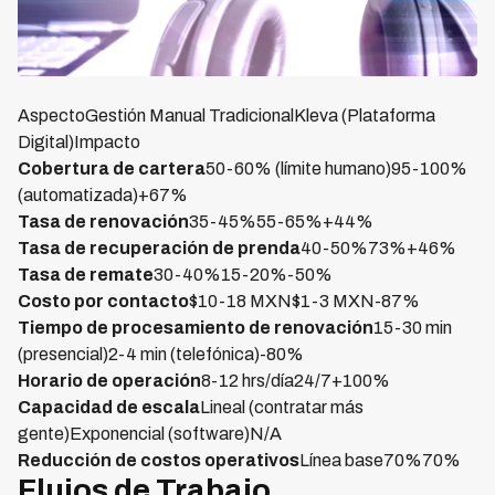
AspectoGestión Manual TradicionalKleva (Plataforma
Digital)Impacto
Cobertura de cartera
50-60% (límite humano)95-100%
(automatizada)+67%
Tasa de renovación
35-45%55-65%+44%
Tasa de recuperación de prenda
40-50%73%+46%
Tasa de remate
30-40%15-20%-50%
Costo por contacto
$10-18 MXN$1-3 MXN-87%
Tiempo de procesamiento de renovación
15-30 min
(presencial)2-4 min (telefónica)-80%
Horario de operación
8-12 hrs/día24/7+100%
Capacidad de escala
Lineal (contratar más
gente)Exponencial (software)N/A
Reducción de costos operativos
Línea base70%70%
Flujos de Trabajo