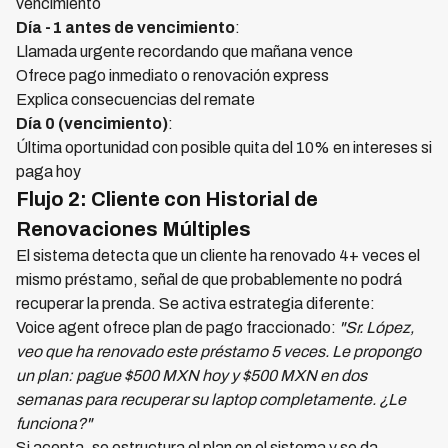
vencimiento
Día -1 antes de vencimiento
:
Llamada urgente recordando que mañana vence
Ofrece pago inmediato o renovación express
Explica consecuencias del remate
Día 0 (vencimiento)
:
Última oportunidad con posible quita del 10% en intereses si
paga hoy
Flujo 2: Cliente con Historial de
Renovaciones Múltiples
El sistema detecta que un cliente ha renovado 4+ veces el
mismo préstamo, señal de que probablemente no podrá
recuperar la prenda. Se activa estrategia diferente:
Voice agent ofrece plan de pago fraccionado:
"Sr. López,
veo que ha renovado este préstamo 5 veces. Le propongo
un plan: pague $500 MXN hoy y $500 MXN en dos
semanas para recuperar su laptop completamente. ¿Le
funciona?"
Si acepta, se estructura el plan en el sistema y se da