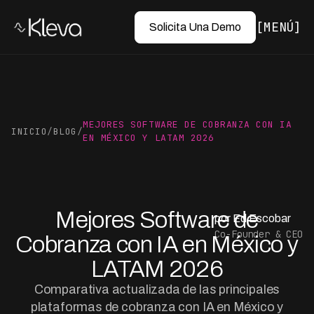
MENÚ
Solicita Una Demo
MEJORES SOFTWARE DE COBRANZA CON IA
INICIO
/
BLOG
/
EN MÉXICO Y LATAM 2026
Mejores Software de
por Ed Escobar
Co-Founder & CEO
Cobranza con IA en México y
LATAM 2026
Comparativa actualizada de las principales
plataformas de cobranza con IA en México y