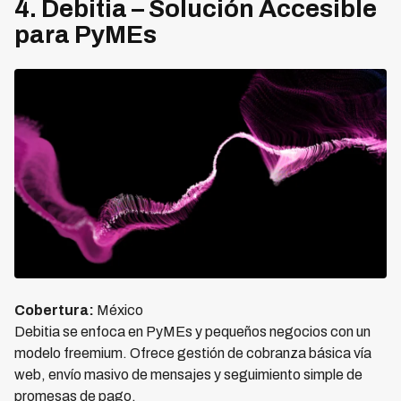
4. Debitia – Solución Accesible
para PyMEs
Cobertura:
México
Debitia se enfoca en PyMEs y pequeños negocios con un
modelo freemium. Ofrece gestión de cobranza básica vía
web, envío masivo de mensajes y seguimiento simple de
promesas de pago.