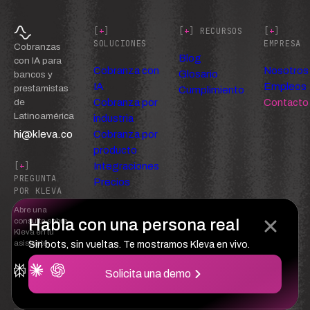
[
+
]
[
+
] RECURSOS
[
+
]
SOLUCIONES
EMPRESA
Cobranzas
Blog
con IA para
Cobranza con
Nosotros
Glosario
bancos y
IA
Empleos
prestamistas
Cumplimiento
Cobranza por
Contacto
de
Latinoamérica
industria
hi@kleva.co
Cobranza por
producto
Integraciones
[
+
]
PREGUNTA
Precios
POR KLEVA
Abre una
Habla con una persona real
consulta sobre
Kleva en tu
asistente
Sin bots, sin vueltas. Te mostramos Kleva en vivo.
Solicita una demo