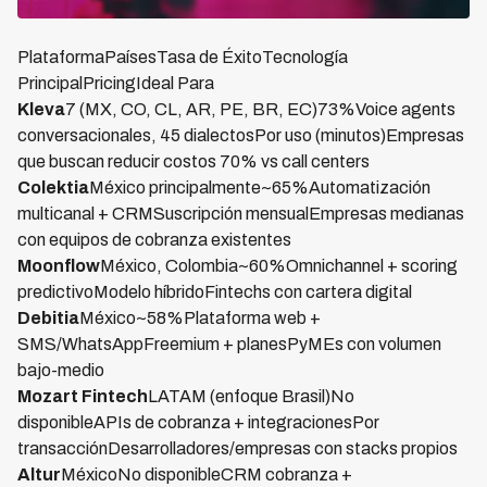
PlataformaPaísesTasa de ÉxitoTecnología
PrincipalPricingIdeal Para
Kleva
7 (MX, CO, CL, AR, PE, BR, EC)73%Voice agents
conversacionales, 45 dialectosPor uso (minutos)Empresas
que buscan reducir costos 70% vs call centers
Colektia
México principalmente~65%Automatización
multicanal + CRMSuscripción mensualEmpresas medianas
con equipos de cobranza existentes
Moonflow
México, Colombia~60%Omnichannel + scoring
predictivoModelo híbridoFintechs con cartera digital
Debitia
México~58%Plataforma web +
SMS/WhatsAppFreemium + planesPyMEs con volumen
bajo-medio
Mozart Fintech
LATAM (enfoque Brasil)No
disponibleAPIs de cobranza + integracionesPor
transacciónDesarrolladores/empresas con stacks propios
Altur
MéxicoNo disponibleCRM cobranza +