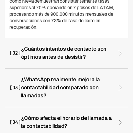
como Kleva demuestran consistentemente tasas
superiores al 70% operando en 7 países de LATAM,
procesando más de 900,000 minutos mensuales de
conversaciones con 73% de tasa de éxito en
recuperación.
¿Cuántos intentos de contacto son
[02]
óptimos antes de desistir?
El 40% de contactos exitosos ocurren entre los intentos
4-7, por lo que desistir después de 3 intentos deja dinero
en la mesa. Lo óptimo es 7-10 intentos distribuidos en
¿WhatsApp realmente mejora la
21-30 días, variando horarios y canales. Usa voice
[03]
contactabilidad comparado con
agents para mantener esta persistencia sin inflar
llamadas?
costos, ya que pueden gestionar 5-7x más intentos que
Depende del perfil demográfico. Para Gen Z y
agentes humanos con 70% menos costo por contacto.
Millennials, WhatsApp tiene 40-50% mejor tasa de
respuesta inicial que llamadas directas. Para Gen X y
¿Cómo afecta el horario de llamada a
[04]
Boomers, la llamada sigue siendo más efectiva. La
la contactabilidad?
estrategia óptima es multicanal: iniciar con el canal