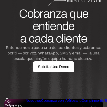
Cobranza que
entiende
a cada cliente
Entendemos a cada uno de tus clientes y cobramos
por ti — por voz, WhatsApp, SMS y email —, a una
escala que ningún equipo humano alcanza.
Solicita Una Demo
Nosotros
Cobranza con IA
Glosario
Cumplimiento
B
Cobranzas