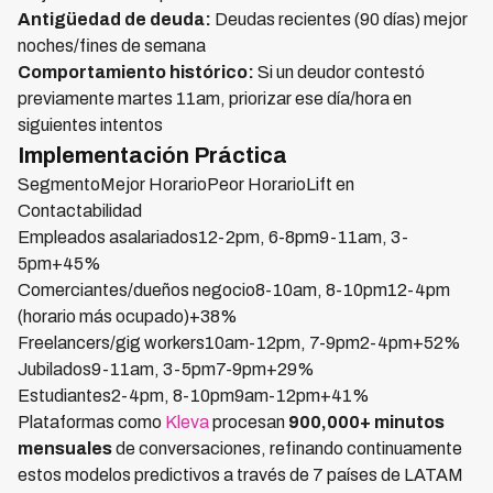
Antigüedad de deuda:
Deudas recientes (90 días) mejor
noches/fines de semana
Comportamiento histórico:
Si un deudor contestó
previamente martes 11am, priorizar ese día/hora en
siguientes intentos
Implementación Práctica
SegmentoMejor HorarioPeor HorarioLift en
Contactabilidad
Empleados asalariados12-2pm, 6-8pm9-11am, 3-
5pm+45%
Comerciantes/dueños negocio8-10am, 8-10pm12-4pm
(horario más ocupado)+38%
Freelancers/gig workers10am-12pm, 7-9pm2-4pm+52%
Jubilados9-11am, 3-5pm7-9pm+29%
Estudiantes2-4pm, 8-10pm9am-12pm+41%
Plataformas como
Kleva
procesan
900,000+ minutos
mensuales
de conversaciones, refinando continuamente
estos modelos predictivos a través de 7 países de LATAM