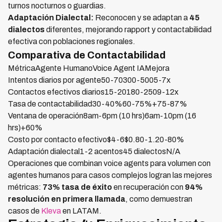
turnos nocturnos o guardias.
Adaptación Dialectal:
Reconocen y se adaptan a
45
dialectos
diferentes, mejorando rapport y contactabilidad
efectiva con poblaciones regionales.
Comparativa de Contactabilidad
MétricaAgente HumanoVoice Agent IAMejora
Intentos diarios por agente50-70300-5005-7x
Contactos efectivos diarios15-20180-2509-12x
Tasa de contactabilidad30-40%60-75%+75-87%
Ventana de operación8am-6pm (10 hrs)6am-10pm (16
hrs)+60%
Costo por contacto efectivo$4-6$0.80-1.20-80%
Adaptación dialectal1-2 acentos45 dialectosN/A
Operaciones que combinan voice agents para volumen con
agentes humanos para casos complejos logran las mejores
métricas:
73% tasa de éxito
en recuperación con
94%
resolución en primera llamada
, como demuestran
casos de
Kleva
en LATAM.