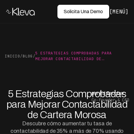
MENÚ
Solicita Una Demo
5 ESTRATEGIAS COMPROBADAS PARA
INICIO
/
BLOG
/
MEJORAR CONTACTABILIDAD DE…
5 Estrategias Comprobadas
por Ed Escobar
Co-Founder & CEO
para Mejorar Contactabilidad
de Cartera Morosa
Descubre cómo aumentar tu tasa de
contactabilidad de 35% a más de 70% usando