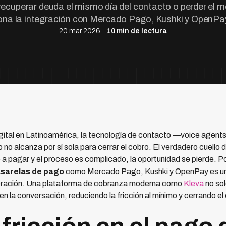
 recuperar deuda el mismo día del contacto o perder e
na la integración con Mercado Pago, Kushki y OpenP
20 mar 2026 –
10 min de lectura
gital en Latinoamérica, la tecnología de contacto —voice age
o no alcanza por sí sola para cerrar el cobro. El verdadero cuello
 a pagar y el proceso es complicado, la oportunidad se pierde. Po
sarelas de pago
como Mercado Pago, Kushki y OpenPay es uno 
peración. Una plataforma de cobranza moderna como
Kleva
no sol
 la conversación, reduciendo la fricción al mínimo y cerrando el 