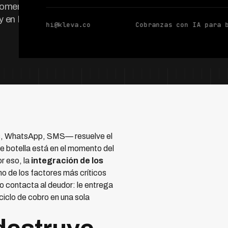
l momento. Conocé
ay en LATAM.
hi@kleva.co
Cobranzas con IA para 
nts, WhatsApp, SMS— resuelve el
 de botella está en el momento del
r eso, la
integración de los
de los factores más críticos
o contacta al deudor: le entrega
ciclo de cobro en una sola