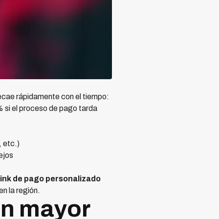
ecae rápidamente con el tiempo:
 si el proceso de pago tarda
 etc.)
ejos
link de pago personalizado
n la región.
on mayor