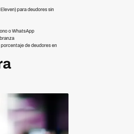
-Eleven) para deudores sin
éfono o WhatsApp
obranza
o porcentaje de deudores en
ra