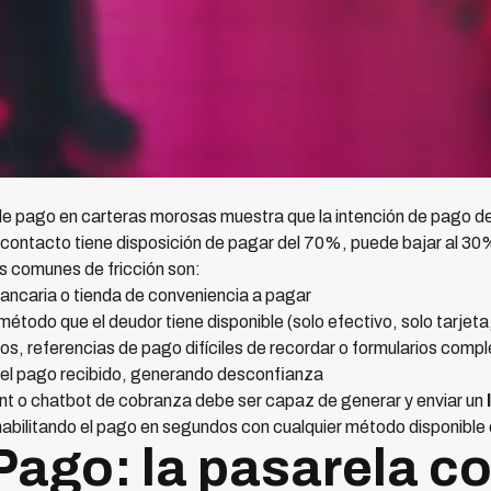
e pago en carteras morosas muestra que la intención de pago d
contacto tiene disposición de pagar del 70%, puede bajar al 30%
 comunes de fricción son:
bancaria o tienda de conveniencia a pagar
étodo que el deudor tiene disponible (solo efectivo, solo tarjeta,
os, referencias de pago difíciles de recordar o formularios compl
el pago recibido, generando desconfianza
gent o chatbot de cobranza debe ser capaz de generar y enviar un
abilitando el pago en segundos con cualquier método disponible e
ago: la pasarela c