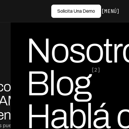
MENÚ
Solicita Una Demo
Nosotr
Blog
[2]
con
por Ed Escobar
Co-Founder & CEO
TAM:
Hablá 
penPay
 puede ser la