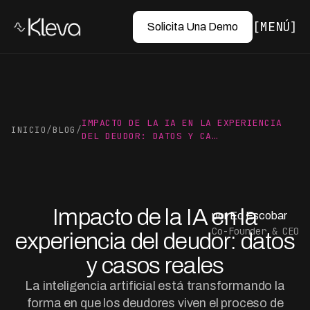
MENÚ
Solicita Una Demo
IMPACTO DE LA IA EN LA EXPERIENCIA
INICIO
/
BLOG
/
DEL DEUDOR: DATOS Y CA…
Impacto de la IA en la
por Ed Escobar
Co-Founder & CEO
experiencia del deudor: datos
y casos reales
La inteligencia artificial está transformando la
forma en que los deudores viven el proceso de