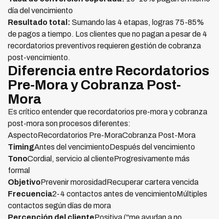
día del vencimiento
Resultado total:
Sumando las 4 etapas, logras 75-85%
de pagos a tiempo. Los clientes que no pagan a pesar de 4
recordatorios preventivos requieren gestión de cobranza
post-vencimiento.
Diferencia entre Recordatorios
Pre-Mora y Cobranza Post-
Mora
Es crítico entender que recordatorios pre-mora y cobranza
post-mora son procesos diferentes:
AspectoRecordatorios Pre-MoraCobranza Post-Mora
Timing
Antes del vencimientoDespués del vencimiento
Tono
Cordial, servicio al clienteProgresivamente más
formal
Objetivo
Prevenir morosidadRecuperar cartera vencida
Frecuencia
2-4 contactos antes de vencimientoMúltiples
contactos según días de mora
Percepción del cliente
Positiva ("me ayudan a no