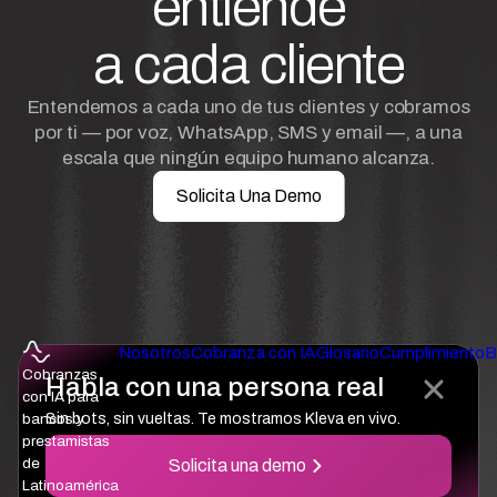
entiende
a cada cliente
Entendemos a cada uno de tus clientes y cobramos
por ti — por voz, WhatsApp, SMS y email —, a una
escala que ningún equipo humano alcanza.
Solicita Una Demo
Nosotros
Cobranza con IA
Glosario
Cumplimiento
B
Cobranzas
Habla con una persona real
con IA para
bancos y
Sin bots, sin vueltas. Te mostramos Kleva en vivo.
prestamistas
de
Solicita una demo
Latinoamérica