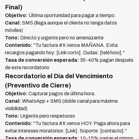
Final)
Objetivo:
Última oportunidad para pagar a tiempo.
Canal:
SMS (llega aunque el cliente no tenga datos
móviles)
Tono:
Directo y urgente pero no amenazante
Contenido:
"Tu factura #X vence MAÑANA. Evita
recargos pagando hoy: [Link corto]. Dudas: [teléfono]."
Tasa de conversión esperada:
35-40% pagan después
de este recordatorio
Recordatorio el Día del Vencimiento
(Preventivo de Cierre)
Objetivo:
Capturar pagos de última hora.
Canal:
WhatsApp + SMS (doble canal para máxima
visibilidad)
Tono:
Urgente pero respetuoso
Contenido:
"Tu factura #X vence HOY. Paga ahora para
evitar intereses moratorios: [Link]. Soporte: [contacto]."
Tasa de conversión esperada:
10-15% pagan el mismo