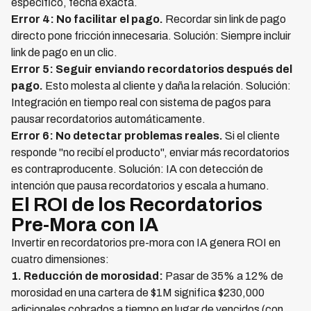
específico, fecha exacta.
Error 4: No facilitar el pago.
Recordar sin link de pago
directo pone fricción innecesaria. Solución: Siempre incluir
link de pago en un clic.
Error 5: Seguir enviando recordatorios después del
pago.
Esto molesta al cliente y daña la relación. Solución:
Integración en tiempo real con sistema de pagos para
pausar recordatorios automáticamente.
Error 6: No detectar problemas reales.
Si el cliente
responde "no recibí el producto", enviar más recordatorios
es contraproducente. Solución: IA con detección de
intención que pausa recordatorios y escala a humano.
El ROI de los Recordatorios
Pre-Mora con IA
Invertir en recordatorios pre-mora con IA genera ROI en
cuatro dimensiones:
1. Reducción de morosidad:
Pasar de 35% a 12% de
morosidad en una cartera de $1M significa $230,000
adicionales cobrados a tiempo en lugar de vencidos (con