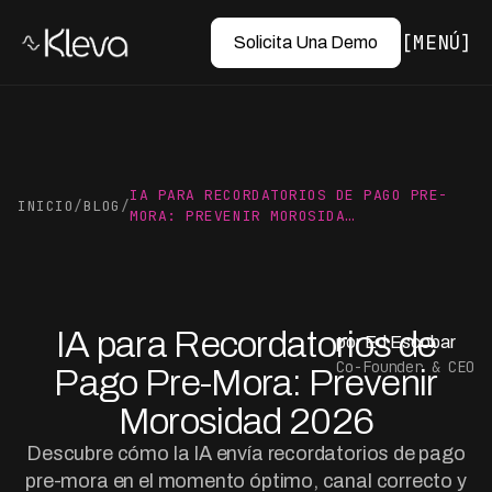
MENÚ
Solicita Una Demo
IA PARA RECORDATORIOS DE PAGO PRE-
INICIO
/
BLOG
/
MORA: PREVENIR MOROSIDA…
IA para Recordatorios de
por Ed Escobar
Co-Founder & CEO
Pago Pre-Mora: Prevenir
Morosidad 2026
Descubre cómo la IA envía recordatorios de pago
pre-mora en el momento óptimo, canal correcto y