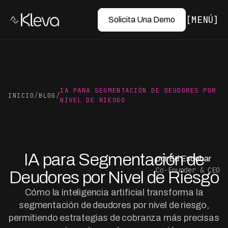
MENÚ
Solicita Una Demo
IA PARA SEGMENTACIÓN DE DEUDORES POR
INICIO
/
BLOG
/
NIVEL DE RIESGO
IA para Segmentación de
por Ed Escobar
Co-Founder & CEO
Deudores por Nivel de Riesgo
Cómo la inteligencia artificial transforma la
segmentación de deudores por nivel de riesgo,
permitiendo estrategias de cobranza más precisas