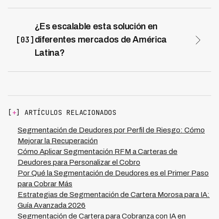
La segmentación inteligente por nivel de riesgo reduce
significativamente los costos al evitar gestiones
innecesarias en deudores con baja probabilidad de
¿Es escalable esta solución en
pago. Las empresas que implementan plataformas
[03]
diferentes mercados de América
como Kleva logran reducir sus costos operativos hasta
Latina?
un 70% al automatizar la clasificación y personalizar
Sí, la tecnología de segmentación por IA de Kleva está
estrategias según el perfil de riesgo, permitiendo que su
diseñada para operar en múltiples contextos
equipo se enfoque en casos de mayor valor y
regulatorios y económicos de la región. Actualmente
probabilidad de éxito.
operamos en 7 países de América Latina, lo que
significa que tu organización puede implementar un
[
+
] ARTÍCULOS RELACIONADOS
sistema de segmentación consistente y estandarizado
a través de toda tu operación regional, manteniendo la
Segmentación de Deudores por Perfil de Riesgo: Cómo
precisión del 73% de tasa de recuperación
Mejorar la Recuperación
independientemente del mercado, mientras adapta las
Cómo Aplicar Segmentación RFM a Carteras de
estrategias de cobranza a las características locales de
Deudores para Personalizar el Cobro
cada país.
Por Qué la Segmentación de Deudores es el Primer Paso
para Cobrar Más
Estrategias de Segmentación de Cartera Morosa para IA:
Guía Avanzada 2026
Segmentación de Cartera para Cobranza con IA en