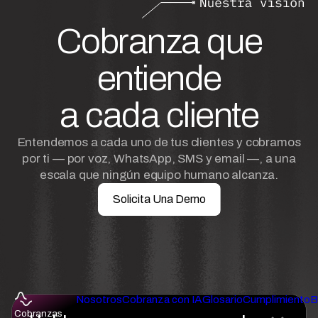
Cobranza que
entiende
a cada cliente
Entendemos a cada uno de tus clientes y cobramos
por ti — por voz, WhatsApp, SMS y email —, a una
escala que ningún equipo humano alcanza.
Solicita Una Demo
Nosotros
Cobranza con IA
Glosario
Cumplimiento
B
Cobranzas