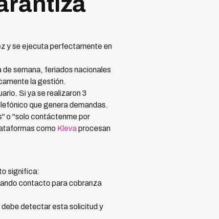
arantiza
ez y se ejecuta perfectamente en
a de semana, feriados nacionales
icamente la gestión.
rio. Si ya se realizaron 3
 telefónico que genera demandas.
as" o "solo contáctenme por
 Plataformas como
Kleva
procesan
o significa:
rizando contacto para cobranza
debe detectar esta solicitud y