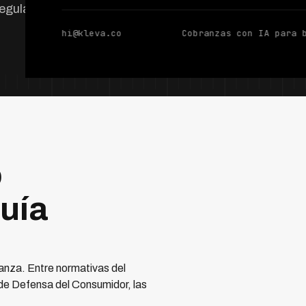
egulatorias.
hi@kleva.co
Cobranzas con IA para 
o
uía
anza. Entre normativas del
e Defensa del Consumidor, las