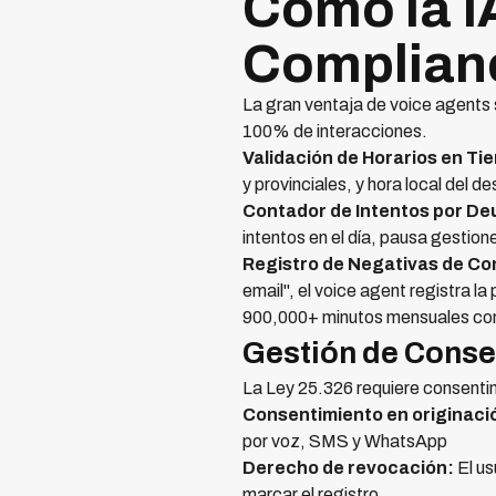
Cómo la I
Complian
La gran ventaja de voice agents
100% de interacciones.
Validación de Horarios en Ti
y provinciales, y hora local del 
Contador de Intentos por De
intentos en el día, pausa gestio
Registro de Negativas de Co
email", el voice agent registra 
900,000+ minutos mensuales c
Gestión de Conse
La Ley 25.326 requiere consentim
Consentimiento en originaci
por voz, SMS y WhatsApp
Derecho de revocación:
El us
marcar el registro