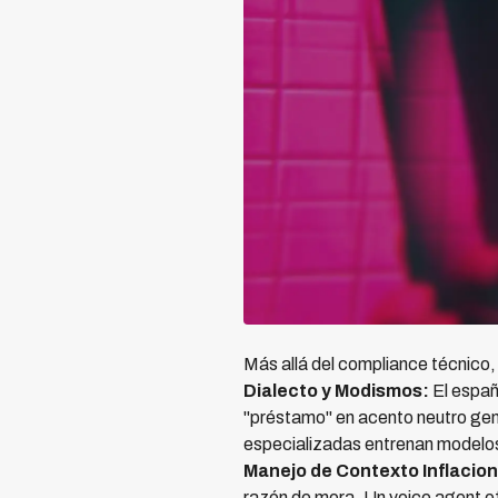
Más allá del compliance técnico, l
Dialecto y Modismos:
El españ
"préstamo" en acento neutro gen
especializadas entrenan modelos
Manejo de Contexto Inflacion
razón de mora. Un voice agent ef