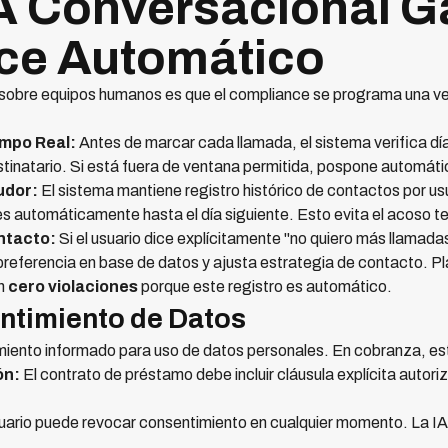
A Conversacional G
ce Automático
 sobre equipos humanos es que el compliance se programa una v
empo Real:
Antes de marcar cada llamada, el sistema verifica dí
destinatario. Si está fuera de ventana permitida, pospone automát
udor:
El sistema mantiene registro histórico de contactos por usua
nes automáticamente hasta el día siguiente. Esto evita el acoso
ntacto:
Si el usuario dice explícitamente "no quiero más llamad
la preferencia en base de datos y ajusta estrategia de contacto.
on
cero violaciones
porque este registro es automático.
ntimiento de Datos
iento informado para uso de datos personales. En cobranza, est
ón:
El contrato de préstamo debe incluir cláusula explícita auto
uario puede revocar consentimiento en cualquier momento. La IA 