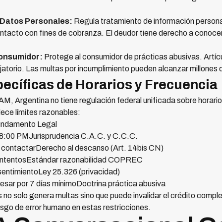
 Datos Personales:
Regula tratamiento de información persona
ontacto con fines de cobranza. El deudor tiene derecho a conoce
Consumidor:
Protege al consumidor de prácticas abusivas. Artícu
vejatorio. Las multas por incumplimiento pueden alcanzar millones
ecíficas de Horarios y Frecuencia
AM, Argentina no tiene regulación federal unificada sobre horar
lece límites razonables:
ndamento Legal
 8:00 PMJurisprudencia C.A.C. y C.C.C.
 contactarDerecho al descanso (Art. 14bis CN)
intentosEstándar razonabilidad COPREC
sentimientoLey 25.326 (privacidad)
esar por 7 días mínimoDoctrina práctica abusiva
 no solo genera multas sino que puede invalidar el crédito completo
esgo de error humano en estas restricciones.