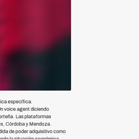
tica específica.
n voice agent diciendo
orteña. Las plataformas
res, Córdoba y Mendoza.
ida de poder adquisitivo como
endo la situación económica.