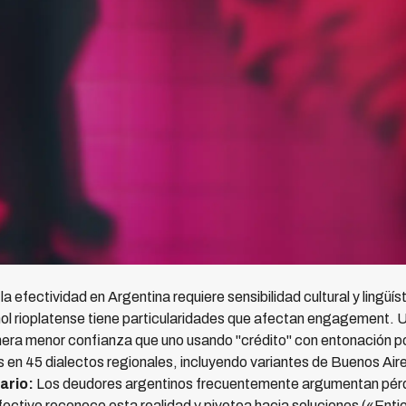
a efectividad en Argentina requiere sensibilidad cultural y lingüís
ol rioplatense tiene particularidades que afectan engagement. U
era menor confianza que uno usando "crédito" con entonación p
 en 45 dialectos regionales, incluyendo variantes de Buenos Ai
ario:
Los deudores argentinos frecuentemente argumentan pérd
ectivo reconoce esta realidad y pivotea hacia soluciones («Enti