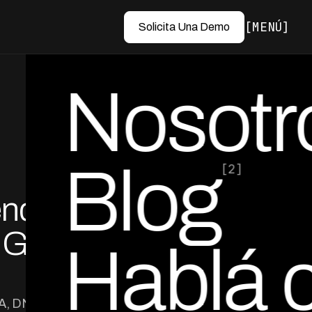
MENÚ
Solicita Una Demo
Nosotr
Blog
[2]
endo
por Ed Escobar
Co-Founder & CEO
 Guía
Hablá 
RA, DNPDP y Ley