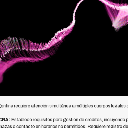
entina requiere atención simultánea a múltiples cuerpos legales
BCRA:
Establece requisitos para gestión de créditos, incluyendo
azas o contacto en horarios no permitidos. Requiere registro de