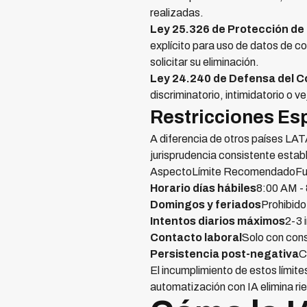
realizadas.
Ley 25.326 de Protección de
explícito para uso de datos de c
solicitar su eliminación.
Ley 24.240 de Defensa del 
discriminatorio, intimidatorio o 
Restricciones Esp
A diferencia de otros países LAT
jurisprudencia consistente estab
AspectoLímite RecomendadoFu
Horario días hábiles
8:00 AM -
Domingos y feriados
Prohibido
Intentos diarios máximos
2-3 
Contacto laboral
Solo con con
Persistencia post-negativa
C
El incumplimiento de estos límites
automatización con IA elimina ri