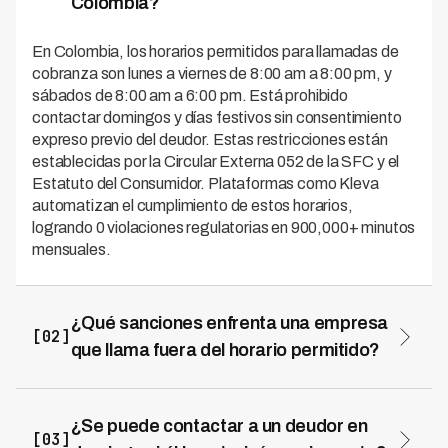
Colombia?
En Colombia, los horarios permitidos para llamadas de
cobranza son lunes a viernes de 8:00 am a 8:00 pm, y
sábados de 8:00 am a 6:00 pm. Está prohibido
contactar domingos y días festivos sin consentimiento
expreso previo del deudor. Estas restricciones están
establecidas por la Circular Externa 052 de la SFC y el
Estatuto del Consumidor. Plataformas como Kleva
automatizan el cumplimiento de estos horarios,
logrando 0 violaciones regulatorias en 900,000+ minutos
mensuales.
¿Qué sanciones enfrenta una empresa
[02]
que llama fuera del horario permitido?
Las sanciones por llamar fuera de horarios permitidos
incluyen multas de la Superintendencia Financiera de
hasta 5,000 SMLMV (aproximadamente $6,500 millones
¿Se puede contactar a un deudor en
[03]
COP en 2026) para la institución, más multas personales