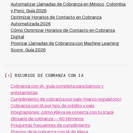
automático de estas frecuencias mediante algoritmos
Automatizar Llamadas de Cobranza en México, Colombia
que bloquean intentos excesivos.
y Perú: Guía 2026
Optimizar Horarios de Contacto en Cobranza
Automatizada 2026
Cómo Optimizar Horarios de Contacto en Cobranza
Digital
Priorizar Llamadas de Cobranza con Machine Learning
Score: Guía 2026
[
+
] RECURSOS DE COBRANZA CON IA
Cobranza con IA: guía completa para bancos y
prestamistas
Cumplimiento de cobranza por país (marco regulatorio)
Cobranza con IA por tipo de crédito y país
Integraciones: cómo Kleva se conecta con tu stack
Glosario de cobranza — 60 términos
Preguntas frecuentes de cumplimiento
Precios de la cobranza con IA de Kleva