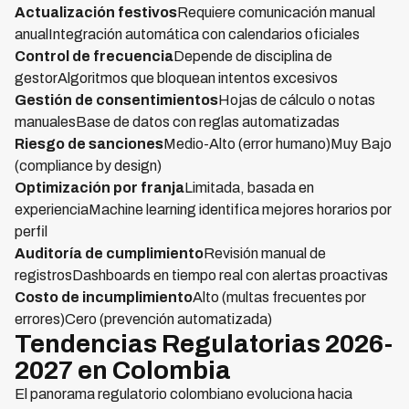
Actualización festivos
Requiere comunicación manual
anualIntegración automática con calendarios oficiales
Control de frecuencia
Depende de disciplina de
gestorAlgoritmos que bloquean intentos excesivos
Gestión de consentimientos
Hojas de cálculo o notas
manualesBase de datos con reglas automatizadas
Riesgo de sanciones
Medio-Alto (error humano)Muy Bajo
(compliance by design)
Optimización por franja
Limitada, basada en
experienciaMachine learning identifica mejores horarios por
perfil
Auditoría de cumplimiento
Revisión manual de
registrosDashboards en tiempo real con alertas proactivas
Costo de incumplimiento
Alto (multas frecuentes por
errores)Cero (prevención automatizada)
Tendencias Regulatorias 2026-
2027 en Colombia
El panorama regulatorio colombiano evoluciona hacia