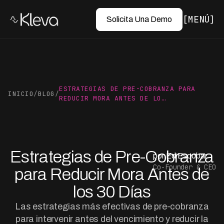
MENÚ
Solicita Una Demo
ESTRATEGIAS DE PRE-COBRANZA PARA
INICIO
/
BLOG
/
REDUCIR MORA ANTES DE LO…
Estrategias de Pre-Cobranza
por Ed Escobar
Co-Founder & CEO
para Reducir Mora Antes de
los 30 Días
Las estrategias más efectivas de pre-cobranza
para intervenir antes del vencimiento y reducir la