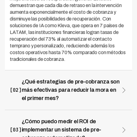
demuestran que cada día de retraso en la intervención
aumenta exponencialmente el costo de cobranza y
disminuye las posibilidades de recuperación. Con
soluciones de IA como Kleva, que opera en 7 países de
LATAM, las instituciones financieras logran tasas de
recuperación del 73% al automatizar el contacto
temprano y personalizado, reduciendo además los
costos operativos hasta 70% comparado con métodos
tradicionales de cobranza.
¿Qué estrategias de pre-cobranza son
[02]
más efectivas para reducir la mora en
el primer mes?
Las estrategias más efectivas combinan contacto
multicanal automatizado (SMS, email, WhatsApp),
recordatorios personalizados basados en
¿Cómo puedo medir el ROI de
comportamiento del cliente y ofertas de facilidades de
[03]
implementar un sistema de pre-
pago antes del vencimiento. La automatización