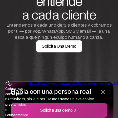
entiende
a cada cliente
Entendemos a cada uno de tus clientes y cobramos
por ti — por voz, WhatsApp, SMS y email —, a una
escala que ningún equipo humano alcanza.
Solicita Una Demo
Nosotros
Cobranza con IA
Glosario
Cumplimiento
B
Cobranzas
Habla con una persona real
con IA para
Sin bots, sin vueltas. Te mostramos Kleva en vivo.
bancos y
prestamistas
de
Solicita una demo
Latinoamérica