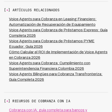
humano), tiempo promedio de resolución y costo por
Esta división de trabajo logra una tasa de recuperación
peso recuperado. Kleva proporciona dashboards que
del 73% al mantener la calidad en gestiones críticas
[
+
] ARTÍCULOS RELACIONADOS
muestran el desempeño del 73% de tasa de
mientras automatiza tareas repetitivas.
recuperación con segmentación clara entre gestiones
Voice Agents para Cobranza en Leasing Financiero:
automatizadas y humanas. También es importante
Automatización de Recuperación de Equipamiento
monitorear el porcentaje de escalamientos correctos
Voice Agents para Cobranza de Préstamos Express: Guía
del voice agent al equipo humano, ya que esto refleja si
Completa 2026
la inteligencia artificial está tomando decisiones
Voice Agents para Cobranza de Préstamos PYME
acertadas sobre qué casos necesitan atención
Ecuador: Guía 2026
especializada.
Cómo Calcular el ROI de Implementación de Voice Agents
en Cobranza 2026
Voice Agents para Cobranza: Cumplimiento con
Superintendencia Financiera Colombia 2026
Voice Agents Bilingües para Cobranza Transfronteriza:
Guía Completa 2026
[
+
] RECURSOS DE COBRANZA CON IA
Cobranza con IA: guía completa para bancos y