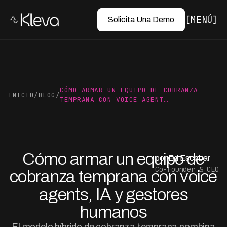
MENÚ
Solicita Una Demo
CÓMO ARMAR UN EQUIPO DE COBRANZA
INICIO
/
BLOG
/
TEMPRANA CON VOICE AGENT…
Cómo armar un equipo de
por Ed Escobar
Co-Founder & CEO
cobranza temprana con voice
agents, IA y gestores
humanos