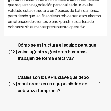
que requieren negociación personalizada. Kleva ha
validado esta estructura en 7 países de Latinoamérica,
permitiendo que las financieras reinviertan esos ahorros
en retención de clientes o en expandir su cartera de
cobranza sin aumentar presupuesto operativo.
Cómo se estructura el equipo para que
[02]
voice agents y gestores humanos
trabajen de forma efectiva?
La estructura efectiva comienza con voice agents
manejando la cobranza temprana: primeras llamadas,
recordatorios automáticos y casos de bajo riesgo con
Cuáles son los KPIs clave que debo
tasas de pago predecibles. Los gestores humanos se
[03]
monitorear en un equipo híbrido de
especializan en seguimiento de casos complejos,
cobranza temprana?
negociaciones y clientes en situación de vulnerabilidad.
Los indicadores críticos incluyen: tasa de contacto
Kleva implementa un sistema de escalamiento
(cuántas llamadas se completaron), tasa de
automático donde el voice agent identifica si un caso
recuperación por canal (voice agent versus gestor
necesita intervención humana y lo transfiere sin fricción.