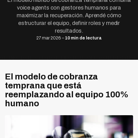
El modelo híbrido de cobranza temprana combina
voice agents con gestores humanos para
maximizar la recuperación. Aprendé cómo
estructurar el equipo, definir roles y medir
resultados.
27 mar 2026 –
10 min de lectura
El modelo de cobranza
temprana que está
reemplazando al equipo 100%
humano