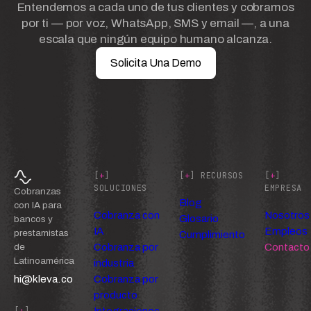
Entendemos a cada uno de tus clientes y cobramos
por ti — por voz, WhatsApp, SMS y email —, a una
escala que ningún equipo humano alcanza.
Solicita Una Demo
[
+
]
[
+
] RECURSOS
[
+
]
SOLUCIONES
EMPRESA
Cobranzas
Blog
con IA para
Cobranza con
Nosotros
Glosario
bancos y
IA
Empleos
prestamistas
Cumplimiento
Cobranza por
Contacto
de
Latinoamérica
industria
hi@kleva.co
Cobranza por
producto
Integraciones