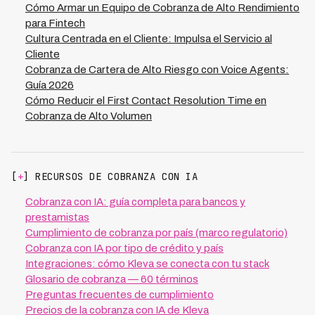
vincula directamente a mejores resultados: el 73% de
Cómo Armar un Equipo de Cobranza de Alto Rendimiento
tasa de recuperación y 70% menos costo operativo no
para Fintech
solo son números, sino prueba de que sistemas bien
Cultura Centrada en el Cliente: Impulsa el Servicio al
diseñados con cultura fuerte generan beneficios
Cliente
tangibles para todos.
Cobranza de Cartera de Alto Riesgo con Voice Agents:
Guía 2026
Cómo Reducir el First Contact Resolution Time en
Cobranza de Alto Volumen
[
+
] RECURSOS DE COBRANZA CON IA
Cobranza con IA: guía completa para bancos y
prestamistas
Cumplimiento de cobranza por país (marco regulatorio)
Cobranza con IA por tipo de crédito y país
Integraciones: cómo Kleva se conecta con tu stack
Glosario de cobranza — 60 términos
Preguntas frecuentes de cumplimiento
Precios de la cobranza con IA de Kleva