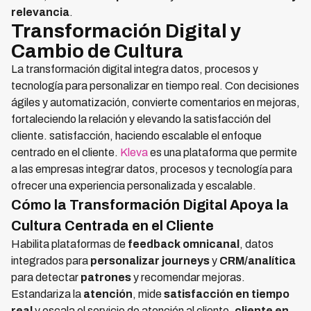
relevancia
.
Transformación Digital y
Cambio de Cultura
La transformación digital integra datos, procesos y
tecnología para personalizar en tiempo real. Con decisiones
ágiles y automatización, convierte comentarios en mejoras,
fortaleciendo la relación y elevando la satisfacción del
cliente. satisfacción, haciendo escalable el enfoque
centrado en el cliente.
Kleva
es una plataforma que permite
a las empresas integrar datos, procesos y tecnología para
ofrecer una experiencia personalizada y escalable.
Cómo la Transformación Digital Apoya la
Cultura Centrada en el Cliente
Habilita plataformas de
feedback omnicanal
, datos
integrados para
personalizar journeys
y
CRM/analítica
para detectar
patrones
y recomendar mejoras.
Estandariza la
atención
, mide
satisfacción en tiempo
real
y escala el servicio de atención al cliente.
cliente en