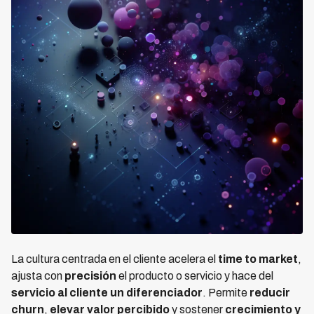
La cultura centrada en el cliente acelera el
time to market
,
ajusta con
precisión
el producto o servicio y hace del
servicio al cliente un diferenciador
. Permite
reducir
churn
,
elevar valor percibido
y sostener
crecimiento y