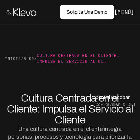
MENÚ
Solicita Una Demo
CULTURA CENTRADA EN EL CLIENTE:
INICIO
/
BLOG
/
IMPULSA EL SERVICIO AL CL…
Cultura Centrada en el
por Ed Escobar
Co-Founder & CEO
Cliente: Impulsa el Servicio al
Cliente
Una cultura centrada en el cliente integra
personas, procesos y tecnología para priorizar la