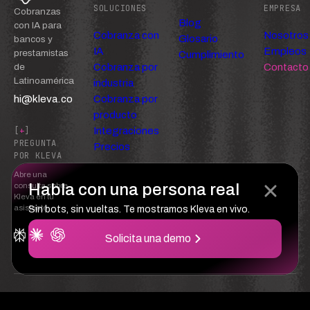
SOLUCIONES
EMPRESA
Cobranzas
Blog
con IA para
Cobranza con
Nosotros
Glosario
bancos y
IA
Empleos
prestamistas
Cumplimiento
Cobranza por
Contacto
de
Latinoamérica
industria
hi@kleva.co
Cobranza por
producto
Integraciones
[
+
]
PREGUNTA
Precios
POR KLEVA
Abre una
Habla con una persona real
consulta sobre
Kleva en tu
asistente
Sin bots, sin vueltas. Te mostramos Kleva en vivo.
Solicita una demo
Confianza
Privacidad
Términos del servicio