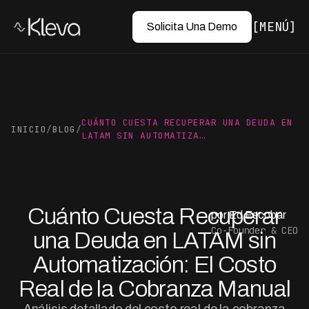
MENÚ
Solicita Una Demo
CUÁNTO CUESTA RECUPERAR UNA DEUDA EN
INICIO
/
BLOG
/
LATAM SIN AUTOMATIZA…
Cuánto Cuesta Recuperar
por Ed Escobar
Co-Founder & CEO
una Deuda en LATAM sin
Automatización: El Costo
Real de la Cobranza Manual