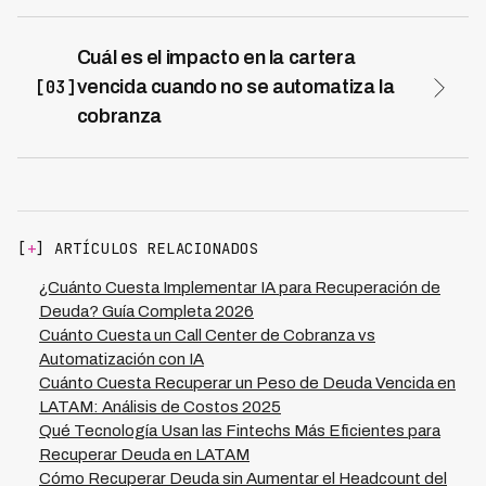
Los equipos de cobranza manual pierden entre 40-50%
de su tiempo en tareas administrativas como
actualización de registros, búsqueda de contactos,
Cuál es el impacto en la cartera
programación de llamadas y reporte de gestiones. Este
[03]
vencida cuando no se automatiza la
tiempo improductivo representa una oportunidad de
cobranza
optimización importante para cualquier financiera. Kleva
Sin automatización, las financieras enfrentan
automatiza estos procesos en 7 países de LATAM,
incrementos en cartera vencida de hasta 5-8% anual
permitiendo que los agentes dediquen más tiempo a
debido a gestiones lentas, inconsistentes y con baja
conversaciones de cobranza efectivas, aumentando la
cobertura de deudores. El costo de mantener deuda
productividad y los índices de recuperación sin
vencida es significativamente mayor al costo de
incrementar la plantilla.
[
+
] ARTÍCULOS RELACIONADOS
automatizar. Kleva demuestra que con automatización
de cobranza se alcanza una tasa de recuperación de
¿Cuánto Cuesta Implementar IA para Recuperación de
73%, reduciendo cartera vencida de manera sostenible
Deuda? Guía Completa 2026
y permitiendo que las financieras mejoren su rentabilidad
Cuánto Cuesta un Call Center de Cobranza vs
mientras reducen costos operativos en un 70%.
Automatización con IA
Cuánto Cuesta Recuperar un Peso de Deuda Vencida en
LATAM: Análisis de Costos 2025
Qué Tecnología Usan las Fintechs Más Eficientes para
Recuperar Deuda en LATAM
Cómo Recuperar Deuda sin Aumentar el Headcount del