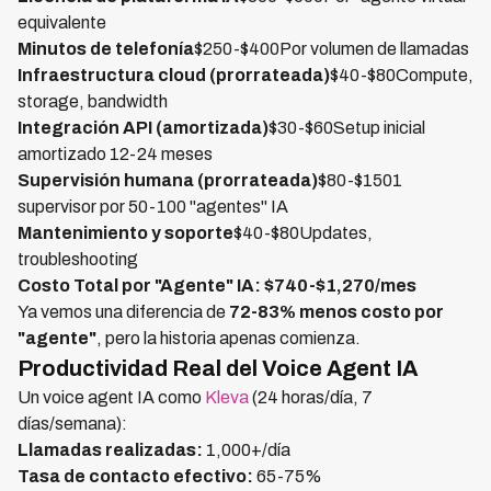
equivalente
Minutos de telefonía
$250-$400Por volumen de llamadas
Infraestructura cloud (prorrateada)
$40-$80Compute,
storage, bandwidth
Integración API (amortizada)
$30-$60Setup inicial
amortizado 12-24 meses
Supervisión humana (prorrateada)
$80-$1501
supervisor por 50-100 "agentes" IA
Mantenimiento y soporte
$40-$80Updates,
troubleshooting
Costo Total por "Agente" IA: $740-$1,270/mes
Ya vemos una diferencia de
72-83% menos costo por
"agente"
, pero la historia apenas comienza.
Productividad Real del Voice Agent IA
Un voice agent IA como
Kleva
(24 horas/día, 7
días/semana):
Llamadas realizadas:
1,000+/día
Tasa de contacto efectivo:
65-75%