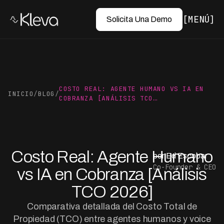
MENÚ
Solicita Una Demo
COSTO REAL: AGENTE HUMANO VS IA EN
INICIO
/
BLOG
/
COBRANZA [ANÁLISIS TCO…
Costo Real: Agente Humano
por Ed Escobar
Co-Founder & CEO
vs IA en Cobranza [Análisis
TCO 2026]
Comparativa detallada del Costo Total de
Propiedad (TCO) entre agentes humanos y voice