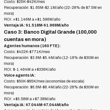
Costo: $25K-$42K/mes
Recuperación: $1.65M-$2.1M/año (22-28% de $7.5M en
mora)
ROI: +$1.146M a +$1.596M/año
Ventaja IA: $1.518M-$1.968M/año
Caso 3: Banco Digital Grande (100,000
cuentas en mora)
Agentes humanos (160 FTE):
Costo: $422K-$771K/mes
Recuperación: $3.6M-$5.4M/año (12-18% de $30M en
mora)
ROI: $-1.464M a +$336K/año
Voice agents IA:
Costo: $50K-$85K/mes (economías de escala)
Recuperación: $6.6M-$8.4M/año (22-28% de $30M en
mora)
ROI: +$5.58M a +$7.38M/año
Ventaja IA: $7.044M-$7.044M/año