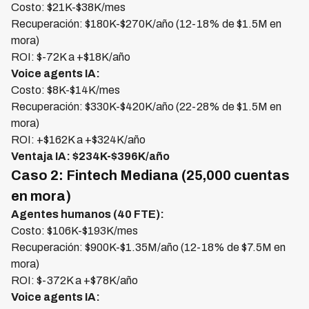
Costo: $21K-$38K/mes
Recuperación: $180K-$270K/año (12-18% de $1.5M en
mora)
ROI: $-72K a +$18K/año
Voice agents IA:
Costo: $8K-$14K/mes
Recuperación: $330K-$420K/año (22-28% de $1.5M en
mora)
ROI: +$162K a +$324K/año
Ventaja IA: $234K-$396K/año
Caso 2: Fintech Mediana (25,000 cuentas
en mora)
Agentes humanos (40 FTE):
Costo: $106K-$193K/mes
Recuperación: $900K-$1.35M/año (12-18% de $7.5M en
mora)
ROI: $-372K a +$78K/año
Voice agents IA: