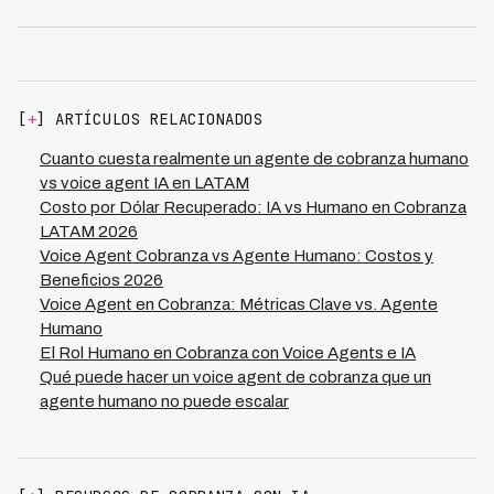
Ignora costos hundidos (equipamiento ya comprado,
LATAM con economías de escala, no multiplicación de
contratos de renta prepagados) y enfócate en costos
costos.
incrementales futuros. Compara: costo mensual actual
de mantener operación ($50K-$100K típico) vs costo de
IA ($15K-$40K según volumen) + mejora en
[
+
] ARTÍCULOS RELACIONADOS
recuperación (típicamente +50-100%). Para cartera de
$10M en mora, esto es $1M-$2M de beneficio
Cuanto cuesta realmente un agente de cobranza humano
incremental anual. Los costos hundidos se amortizan
vs voice agent IA en LATAM
solos en 2-4 meses.
Costo por Dólar Recuperado: IA vs Humano en Cobranza
LATAM 2026
Voice Agent Cobranza vs Agente Humano: Costos y
Beneficios 2026
Voice Agent en Cobranza: Métricas Clave vs. Agente
Humano
El Rol Humano en Cobranza con Voice Agents e IA
Qué puede hacer un voice agent de cobranza que un
agente humano no puede escalar