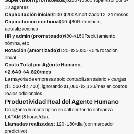
Supervisión (prorrateada)
$200-$3501 supervisor por 8-
12 agentes
Capacitación inicial
$100-$200Amortizado 12-24 meses
Capacitación continua
$40-$80Refreshers,
actualizaciones
HR y admin (prorrateado)
$80-$150Reclutamiento,
nómina, etc.
Rotación (amortizado)
$120-$25030-40% rotación
anual
Costo Total por Agente Humano:
$2,640-$4,820/mes
La mayoría de empresas solo contabilizan salario + cargas
($1,560-$2,700), ignorando $1,080-$2,120/mes en costos
reales adicionales.
Productividad Real del Agente Humano
Un agente humano típico en call center de cobranza
LATAM (8 horas/día):
Llamadas realizadas:
120-180/día (con marcador
predictivo)