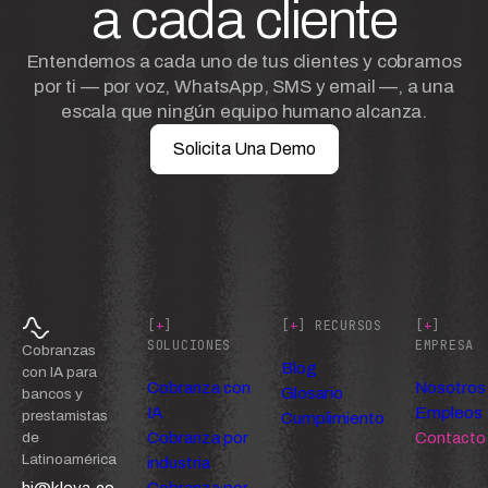
a cada cliente
Entendemos a cada uno de tus clientes y cobramos
por ti — por voz, WhatsApp, SMS y email —, a una
escala que ningún equipo humano alcanza.
Solicita Una Demo
[
+
]
[
+
] RECURSOS
[
+
]
SOLUCIONES
EMPRESA
Cobranzas
Blog
con IA para
Cobranza con
Nosotros
Glosario
bancos y
IA
Empleos
prestamistas
Cumplimiento
Cobranza por
Contacto
de
Latinoamérica
industria
hi@kleva.co
Cobranza por