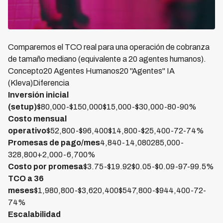
Comparemos el TCO real para una operación de cobranza
de tamaño mediano (equivalente a 20 agentes humanos).
Concepto20 Agentes Humanos20 "Agentes" IA
(Kleva)Diferencia
Inversión inicial
(setup)
$80,000-$150,000$15,000-$30,000-80-90%
Costo mensual
operativo
$52,800-$96,400$14,800-$25,400-72-74%
Promesas de pago/mes
4,840-14,080285,000-
328,800+2,000-6,700%
Costo por promesa
$3.75-$19.92$0.05-$0.09-97-99.5%
TCO a 36
meses
$1,980,800-$3,620,400$547,800-$944,400-72-
74%
Escalabilidad