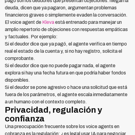
pago son los deudores que presentan objeciones: niegan la
deuda, dicen que ya pagaron, argumentan problemas
financieros graves o simplemente evaden la conversación.
El voice agent de
Kleva
está entrenado para manejar un
amplio repertorio de objeciones con respuestas empáticas
y factuales. Por ejemplo:
Si el deudor dice que ya pagó, el agente verifica en tiempo
real el estado de la cuenta y, si no hay registro, solicita el
comprobante.
Si el deudor dice que no puede pagar nada, el agente
explora si hay una fecha futura en que podría haber fondos
disponibles.
Si el deudor se pone agresivo o hace una solicitud que está
fuera de los parámetros, el agente escala inmediatamente
a un humano con el contexto completo.
Privacidad, regulación y
confianza
Una preocupación frecuente sobre los voice agents en
cobranza es la regulación: ¿es legal usar IA para negociar