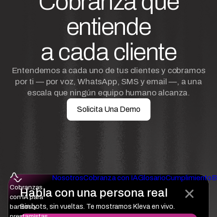
Cobranza que
entiende
a cada cliente
Entendemos a cada uno de tus clientes y cobramos
por ti — por voz, WhatsApp, SMS y email —, a una
escala que ningún equipo humano alcanza.
Solicita Una Demo
Nosotros
Cobranza con IA
Glosario
Cumplimiento
B
Cobranzas
Habla con una persona real
con IA para
bancos y
Sin bots, sin vueltas. Te mostramos Kleva en vivo.
prestamistas