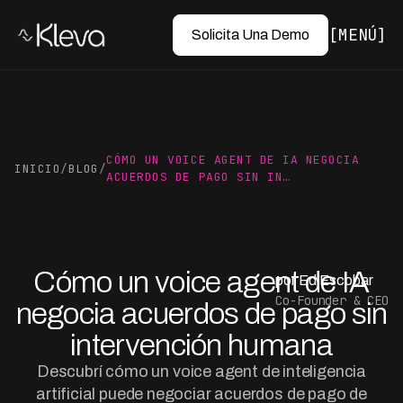
MENÚ
Solicita Una Demo
CÓMO UN VOICE AGENT DE IA NEGOCIA
INICIO
/
BLOG
/
ACUERDOS DE PAGO SIN IN…
Cómo un voice agent de IA
por Ed Escobar
Co-Founder & CEO
negocia acuerdos de pago sin
intervención humana
Descubrí cómo un voice agent de inteligencia
artificial puede negociar acuerdos de pago de