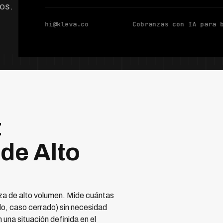
dos.
hi@kleva.co
Cobranzas con IA para 
t
de Alto
nza de alto volumen. Mide cuántas
do, caso cerrado) sin necesidad
una situación definida en el