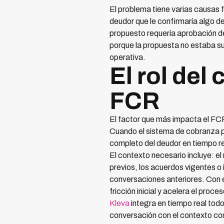
El problema tiene varias causas f
deudor que le confirmaría algo d
propuesto requería aprobación de
porque la propuesta no estaba su
operativa.
El rol del
FCR
El factor que más impacta el FCR e
Cuando el sistema de cobranza pue
completo del deudor en tiempo re
El contexto necesario incluye: el
previos, los acuerdos vigentes o 
conversaciones anteriores. Con e
fricción inicial y acelera el proc
Kleva
integra en tiempo real tod
conversación con el contexto com