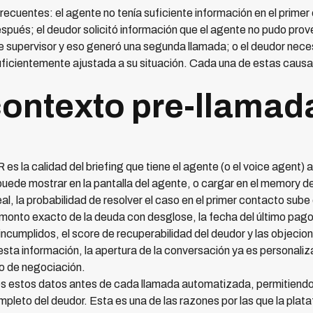
recuentes: el agente no tenía suficiente información en el primer 
espués; el deudor solicitó información que el agente no pudo prov
 supervisor y eso generó una segunda llamada; o el deudor nece
ficientemente ajustada a su situación. Cada una de estas causas
 contexto pre-llamad
s la calidad del briefing que tiene el agente (o el voice agent) a
de mostrar en la pantalla del agente, o cargar en el memory del 
al, la probabilidad de resolver el caso en el primer contacto su
 monto exacto de la deuda con desglose, la fecha del último pago
incumplidos, el score de recuperabilidad del deudor y las objecio
sta información, la apertura de la conversación ya es personaliza
eso de negociación.
os estos datos antes de cada llamada automatizada, permitiendo
pleto del deudor. Esta es una de las razones por las que la pla