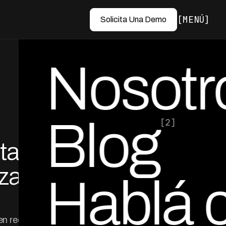
MENÚ
Solicita Una Demo
Nosotr
Blog
[2]
tact
por Ed Escobar
Co-Founder & CEO
za de
Hablá 
en requiere