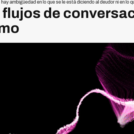
 hay ambigüedad en lo que se le está diciendo al deudor ni en lo q
 flujos de conversa
imo