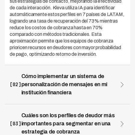
sus estrategias de contacto, mejorando la efectividad
de cada interacción. Kleva utiliza IA para identificar
automáticamente estos perfiles en 7 países de LATAM,
logrando una tasa de recuperación del 73% mientras
reduce los costos de cobranza hasta en 70%
comparado con métodos tradicionales. Esta
aproximación permite que los equipos de cobranza
prioricen recursos en deudores con mayor probabilidad
de pago, optimizando retorno de inversión.
Cómo implementar un sistema de
[02]
personalización de mensajes en mi
institución financiera
Implementar personalización de mensajes requiere tres
componentes clave: clasificación de deudores,
selección de canales apropiados y timing optimizado.
Cuáles son los perfiles de deudor más
La plataforma Kleva automatiza este proceso mediante
[03]
importantes para segmentar en una
IA que analiza patrones de comportamiento y respuesta
estrategia de cobranza
de cada deudor, recomendando el mejor canal (SMS,