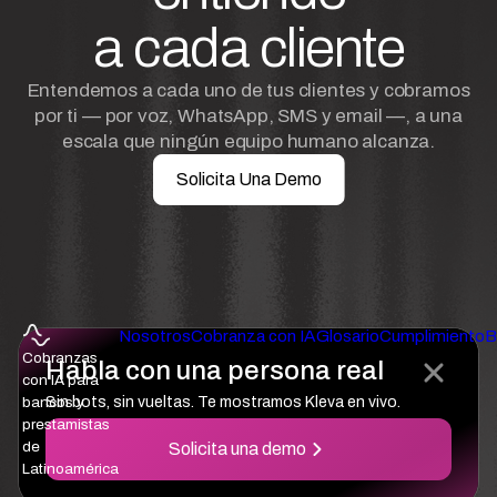
a cada cliente
Entendemos a cada uno de tus clientes y cobramos
por ti — por voz, WhatsApp, SMS y email —, a una
escala que ningún equipo humano alcanza.
Solicita Una Demo
Nosotros
Cobranza con IA
Glosario
Cumplimiento
B
Cobranzas
Habla con una persona real
con IA para
bancos y
Sin bots, sin vueltas. Te mostramos Kleva en vivo.
prestamistas
de
Solicita una demo
Latinoamérica