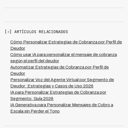
Los perfiles más críticos incluyen deudores por
email, WhatsApp, llamada) y momento de contacto. Las
capacidad de pago (alta, media, baja), comportamiento
instituciones que implementan esta estrategia en
de respuesta (contactables vs evasivos), e historial de
LATAM han documentado reducciones de costos del
cumplimiento (defaulters recientes vs crónicos). La
70% y mejoras en recuperación. El sistema aprende
segmentación también debe considerar el canal
continuamente de cada interacción, refinando perfiles y
[
+
] ARTÍCULOS RELACIONADOS
preferido de cada grupo y su sensibilidad a diferentes
ajustando mensajes para maximizar la efectividad sin
mensajes. Kleva ha identificado patrones de
aumentar la carga operacional de los equipos de
Cómo Personalizar Estrategias de Cobranza por Perfil de
comportamiento específicos en sus operaciones en 7
cobranza.
Deudor
países de LATAM que permiten personalizar
Cómo usar IA para personalizar el mensaje de cobranza
estrategias: deudores que responden mejor a mensajes
según el perfil del deudor
positivos versus aquellos que requieren urgencia clara.
Automatizar Estrategias de Cobranza por Perfil de
Al segmentar correctamente, las instituciones alcanzan
Deudor
tasas de recuperación del 73% con un costo 70%
Personalizar Voz del Agente Virtual por Segmento de
menor, dirigiendo esfuerzos concentrados solo hacia
Deudor: Estrategias y Casos de Uso 2026
deudores con verdadera probabilidad de pago.
IA para Personalizar Estrategias de Cobranza por
Segmento: Guía 2026
IA Generativa para Personalizar Mensajes de Cobro a
Escala sin Perder el Tono