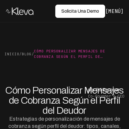
MENÚ
Solicita Una Demo
CÓMO PERSONALIZAR MENSAJES DE
INICIO
/
BLOG
/
COBRANZA SEGÚN EL PERFIL DE…
Cómo Personalizar Mensajes
por Ed Escobar
Co-Founder & CEO
de Cobranza Según el Perfil
del Deudor
Estrategias de personalización de mensajes de
cobranza según perfil del deudor: tipos, canales,