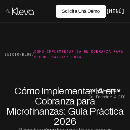
MENÚ
Solicita Una Demo
CÓMO IMPLEMENTAR IA EN COBRANZA PARA
INICIO
/
BLOG
/
MICROFINANZAS: GUÍA …
Cómo Implementar IA en
por Ed Escobar
Co-Founder & CEO
Cobranza para
Microfinanzas: Guía Práctica
2026