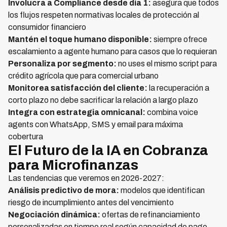
Involucra a Compliance desde día 1:
asegura que todos
los flujos respeten normativas locales de protección al
consumidor financiero
Mantén el toque humano disponible:
siempre ofrece
escalamiento a agente humano para casos que lo requieran
Personaliza por segmento:
no uses el mismo script para
crédito agrícola que para comercial urbano
Monitorea satisfacción del cliente:
la recuperación a
corto plazo no debe sacrificar la relación a largo plazo
Integra con estrategia omnicanal:
combina voice
agents con WhatsApp, SMS y email para máxima
cobertura
El Futuro de la IA en Cobranza
para Microfinanzas
Las tendencias que veremos en 2026-2027:
Análisis predictivo de mora:
modelos que identifican
riesgo de incumplimiento antes del vencimiento
Negociación dinámica:
ofertas de refinanciamiento
personalizadas en tiempo real según capacidad de pago