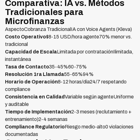
Comparativa: IA vs. Métodos
Tradicionales para
Microfinanzas
AspectoCobranza TradicionalIA con Voice Agents (Kleva)
Costo Operativo
$8-15 USD/hora agente70% menor vs.
tradicional
Capacidad de Escala
Limitada por contrataciónIlimitada,
instantánea
Tasa de Contacto
35-45%60-75%
Resolución 1ra Llamada
55-65%94%
Horario de Operación
8-12 horas/día24/7 respetando
compliance
Consistencia en Calidad
Variable según agenteUniforme
y auditable
Tiempo de Implementación
2-3 meses (reclutamiento +
entrenamiento)2-4 semanas
Compliance Regulatorio
Riesgo medio-alto0 violaciones
documentadas