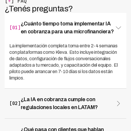
[
+
] FAQ
¿Tenés preguntas?
¿Cuánto tiempo toma implementar IA
[01]
en cobranza para una microfinanciera?
La implementación completa toma entre 2-4 semanas
con plataformas como Kleva. Esto incluye integración
de datos, configuración de flujos conversacionales
adaptados a tu mercado, y capacitación del equipo. El
piloto puede arrancar en 7-10 días si los datos están
limpios.
¿La IA en cobranza cumple con
[02]
regulaciones locales en LATAM?
Sí, las plataformas especializadas como Kleva están
diseñadas con compliance integrado, respetando
horarios permitidos, frecuencia de contactos, y
¿Qué pasa con clientes que hablan