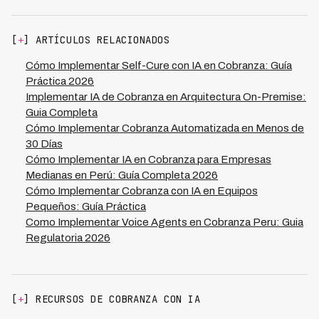
local. Plataformas especializadas como Kleva están
como para los deudores.
diseñadas para operar en múltiples jurisdicciones de
Latinoamérica, garantizando cumplimiento normativo en
[
+
] ARTÍCULOS RELACIONADOS
temas de privacidad, horarios de contacto y canales
permitidos por país. Al utilizar una solución que ya
Cómo Implementar Self-Cure con IA en Cobranza: Guía
gestiona estas complejidades regulatorias, reduces
Práctica 2026
riesgos legales y aseguras que tu estrategia de
Implementar IA de Cobranza en Arquitectura On-Premise:
cobranza funcione correctamente en todos los
Guia Completa
mercados donde opertes.
Cómo Implementar Cobranza Automatizada en Menos de
30 Días
Cómo Implementar IA en Cobranza para Empresas
Medianas en Perú: Guía Completa 2026
Cómo Implementar Cobranza con IA en Equipos
Pequeños: Guía Práctica
Como Implementar Voice Agents en Cobranza Peru: Guia
Regulatoria 2026
[
+
] RECURSOS DE COBRANZA CON IA