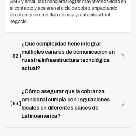
SMS y email, las financieras logran mayor efectividad en
el contacto y aceleran el ciclo de cobro, impactando
directamente en el flujo de caja y rentabilidad del
negocio.
¿Qué complejidad tiene integrar
múltiples canales de comunicación en
[02]
nuestra infraestructura tecnológica
actual?
La integración omnicanal es más sencilla de lo que
parece cuando se utiliza una solución consolidada con
IA. Kleva, que opera en 7 países de Latinoamérica,
¿Cómo asegurar que la cobranza
simplifica este proceso al centralizar WhatsApp,
omnicanal cumpla con regulaciones
llamadas de voz, SMS y email en una única plataforma,
[03]
locales en diferentes países de
eliminando la necesidad de mantener múltiples sistemas
Latinoamérica?
desconectados. La automatización inteligente reduce
la carga técnica en tu equipo IT y permite que los
Implementar cobranza omnicanal requiere una solución
gestores de cobranza trabajen de forma coordinada,
que entienda el marco regulatorio de cada mercado
mejorando la experiencia tanto para los acreedores