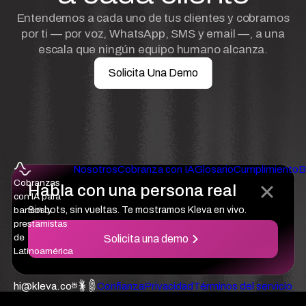
Entendemos a cada uno de tus clientes y cobramos
por ti — por voz, WhatsApp, SMS y email —, a una
escala que ningún equipo humano alcanza.
Solicita Una Demo
Nosotros
Cobranza con IA
Glosario
Cumplimiento
B
Cobranzas
Habla con una persona real
con IA para
bancos y
Sin bots, sin vueltas. Te mostramos Kleva en vivo.
prestamistas
de
Solicita una demo
Latinoamérica
hi@kleva.co
Confianza
Privacidad
Términos del servicio