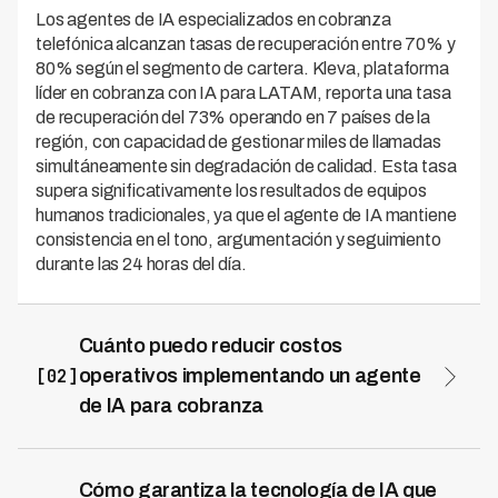
Los agentes de IA especializados en cobranza
telefónica alcanzan tasas de recuperación entre 70% y
80% según el segmento de cartera. Kleva, plataforma
líder en cobranza con IA para LATAM, reporta una tasa
de recuperación del 73% operando en 7 países de la
región, con capacidad de gestionar miles de llamadas
simultáneamente sin degradación de calidad. Esta tasa
supera significativamente los resultados de equipos
humanos tradicionales, ya que el agente de IA mantiene
consistencia en el tono, argumentación y seguimiento
durante las 24 horas del día.
Cuánto puedo reducir costos
[02]
operativos implementando un agente
de IA para cobranza
La implementación de agentes de IA para cobranza
reduce los costos operativos entre 60% y 70%
comparado con centros de contacto tradicionales.
Cómo garantiza la tecnología de IA que