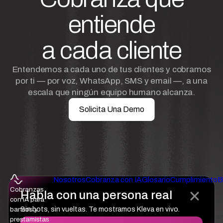
entiende
a cada cliente
Entendemos a cada uno de tus clientes y cobramos
por ti — por voz, WhatsApp, SMS y email —, a una
escala que ningún equipo humano alcanza.
Solicita Una Demo
Nosotros
Cobranza con IA
Glosario
Cumplimiento
B
Cobranzas
Habla con una persona real
con IA para
bancos y
Sin bots, sin vueltas. Te mostramos Kleva en vivo.
prestamistas