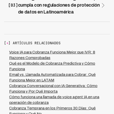
Kleva logra reducciones del 70% en costos al eliminar la
[03]
cumpla con regulaciones de protección
necesidad de supervisión constante, capacitación
de datos en Latinoamérica
recurrente y rotación de personal. Estos ahorros
Los agentes de IA para cobranza deben cumplir con
provienen de la automatización de llamadas, eliminación
regulaciones específicas de cada país como la LGPD en
de tiempos ociosos y optimización del uso de recursos
Brasil, leyes de protección de datos en México y
humanos, que pueden reconvertirse hacia gestión de
normativas de comunicaciones en otros mercados.
casos complejos o estrategia comercial.
Kleva, operando en 7 países de LATAM, implementa
[
+
] ARTÍCULOS RELACIONADOS
encriptación end-to-end, auditorías de cumplimiento
legal, consentimiento explícito previo a las llamadas y
Voice IA para Cobranza Funciona Mejor que IVR: 8
grabación transparente de interacciones. Cada
Razones Comprobadas
jurisdicción cuenta con configuraciones específicas que
Qué es el Modelo de Cobranza Predictiva y Cómo
respetan límites horarios, frecuencias de contacto y
Funciona
derechos de los deudores, garantizando que la
Email vs. Llamada Automatizada para Cobrar: Qué
automatización no comprometa la conformidad
Funciona Mejor en LATAM
regulatoria.
Cobranza Conversacional con IA Generativa: Cómo
Funciona y Por Qué Importa
Cómo funciona una llamada de voice agent IA en una
operación de cobranza
Cobranza Temprana en los Primeros 30 Días: Qué
Funciona y Qué No