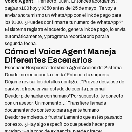
Voice Agent
: "Perfecto, Juan. Entonces acordamos:
pagas $100 hoy y $350 antes del 25 de mayo. Te voy a
enviar ahora mismo un WhatsApp con el link de pago para
los $100. ¿Puedes confirmarte tu número de WhatsApp?"
El sistema registra el acuerdo, genera link de pago, lo envía
automáticamente, y programa recordatorio para la
segunda fecha.
Cómo el Voice Agent Maneja
Diferentes Escenarios
EscenarioRespuesta del Voice AgentAcción del Sistema
Deudor no reconoce la deuda"Entiendo tu sorpresa.
Déjame revisar los detalles contigo..."Provee desglose de
cargos, ofrece enviar estado de cuenta por email
Deudor pide hablar con humano"Por supuesto, te conecto
con un asesor. Un momento..."Transfiere llamada
documentando contexto para agente humano
Deudor se molesta o frustra"Lamento que estés pasando
por esto. ¿Hay algo específico que pueda hacer para
ayudar?"Baja tono de exigencia, puede ofrecer