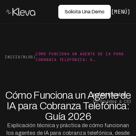
MENÚ
Solicita Una Demo
CÓMO FUNCIONA UN AGENTE DE IA PARA
INICIO
/
BLOG
/
COBRANZA TELEFÓNICA: G…
Cómo Funciona un Agente de
por Ed Escobar
Co-Founder & CEO
IA para Cobranza Telefónica:
Guía 2026
Explicación técnica y práctica de cómo funcionan
los agentes de IA para cobranza telefónica, desde