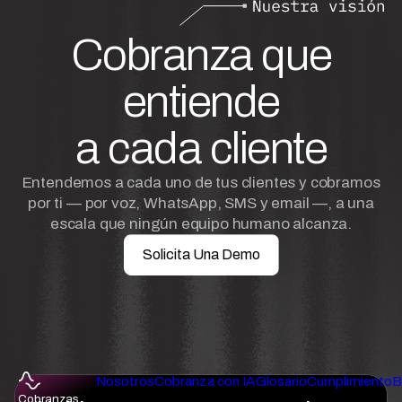
Cobranza que
entiende
a cada cliente
Entendemos a cada uno de tus clientes y cobramos
por ti — por voz, WhatsApp, SMS y email —, a una
escala que ningún equipo humano alcanza.
Solicita Una Demo
Nosotros
Cobranza con IA
Glosario
Cumplimiento
B
Cobranzas