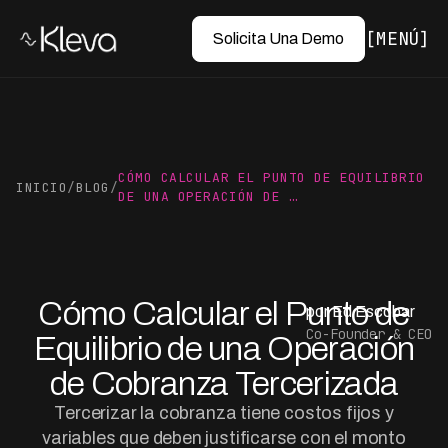
MENÚ
Solicita Una Demo
CÓMO CALCULAR EL PUNTO DE EQUILIBRIO
INICIO
/
BLOG
/
DE UNA OPERACIÓN DE …
Cómo Calcular el Punto de
por Ed Escobar
Co-Founder & CEO
Equilibrio de una Operación
de Cobranza Tercerizada
Tercerizar la cobranza tiene costos fijos y
variables que deben justificarse con el monto