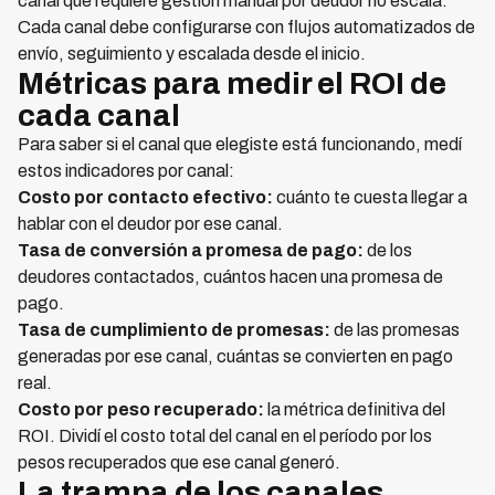
canal que requiere gestión manual por deudor no escala.
Cada canal debe configurarse con flujos automatizados de
envío, seguimiento y escalada desde el inicio.
Métricas para medir el ROI de
cada canal
Para saber si el canal que elegiste está funcionando, medí
estos indicadores por canal:
Costo por contacto efectivo:
cuánto te cuesta llegar a
hablar con el deudor por ese canal.
Tasa de conversión a promesa de pago:
de los
deudores contactados, cuántos hacen una promesa de
pago.
Tasa de cumplimiento de promesas:
de las promesas
generadas por ese canal, cuántas se convierten en pago
real.
Costo por peso recuperado:
la métrica definitiva del
ROI. Dividí el costo total del canal en el período por los
pesos recuperados que ese canal generó.
La trampa de los canales