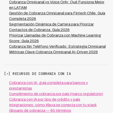
Kleva, mientras que un solo canal puede alcanzar como
Cobranza Omnicanal vs Voice Only: Qué Funciona Mejor
máximo el 40-50%. Si tu presupuesto es muy acotado,
en LATAM
comienza con un canal digital automatizado para validar
Gestión de Cobranza Omnicanal para Fintech Chile: Guía
tasas de respuesta, y reinvierte parte de lo recuperado
Completa 2026
para agregar un segundo canal como llamadas o correo,
Segmentación Dinámica de Cartera para Priorizar
escalando gradualmente tu estrategia de cobranza.
Contactos de Cobranza: Guía 2026
Priorizar Llamadas de Cobranza con Machine Learning
Score: Guía 2026
Cobranza Sin Teléfono Verificado: Estrategia Omnicanal
Métricas Clave Cobranza Omnicanal AI-Driven 2026
[
+
] RECURSOS DE COBRANZA CON IA
Cobranza con IA: guía completa para bancos y
prestamistas
Cumplimiento de cobranza por país (marco regulatorio)
Cobranza con IA por tipo de crédito y país
Integraciones: cómo Kleva se conecta con tu stack
Glosario de cobranza — 60 términos