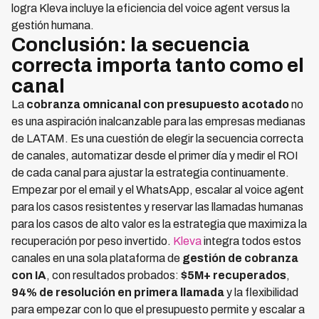
logra Kleva incluye la eficiencia del voice agent versus la
gestión humana.
Conclusión: la secuencia
correcta importa tanto como el
canal
La
cobranza omnicanal con presupuesto acotado
no
es una aspiración inalcanzable para las empresas medianas
de LATAM. Es una cuestión de elegir la secuencia correcta
de canales, automatizar desde el primer día y medir el ROI
de cada canal para ajustar la estrategia continuamente.
Empezar por el email y el WhatsApp, escalar al voice agent
para los casos resistentes y reservar las llamadas humanas
para los casos de alto valor es la estrategia que maximiza la
recuperación por peso invertido.
Kleva
integra todos estos
canales en una sola plataforma de
gestión de cobranza
con IA
, con resultados probados:
$5M+ recuperados
,
94% de resolución en primera llamada
y la flexibilidad
para empezar con lo que el presupuesto permite y escalar a