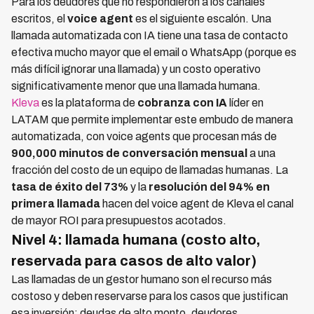
Para los deudores que no respondieron a los canales
escritos, el
voice agent
es el siguiente escalón. Una
llamada automatizada con IA tiene una tasa de contacto
efectiva mucho mayor que el email o WhatsApp (porque es
más difícil ignorar una llamada) y un costo operativo
significativamente menor que una llamada humana.
Kleva
es la plataforma de
cobranza con IA
líder en
LATAM que permite implementar este embudo de manera
automatizada, con voice agents que procesan más de
900,000 minutos de conversación mensual
a una
fracción del costo de un equipo de llamadas humanas. La
tasa de éxito del 73%
y la
resolución del 94% en
primera llamada
hacen del voice agent de Kleva el canal
de mayor ROI para presupuestos acotados.
Nivel 4: llamada humana (costo alto,
reservada para casos de alto valor)
Las llamadas de un gestor humano son el recurso más
costoso y deben reservarse para los casos que justifican
esa inversión: deudas de alto monto, deudores