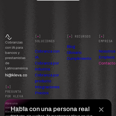
[
+
]
[
+
] RECURSOS
[
+
]
SOLUCIONES
EMPRESA
Cobranzas
Blog
con IA para
Cobranza con
Nosotros
Glosario
bancos y
IA
Empleos
prestamistas
Cumplimiento
Cobranza por
Contacto
de
Latinoamérica
industria
hi@kleva.co
Cobranza por
producto
Integraciones
[
+
]
PREGUNTA
Precios
POR KLEVA
Abre una
Habla con una persona real
consulta sobre
Kleva en tu
asistente