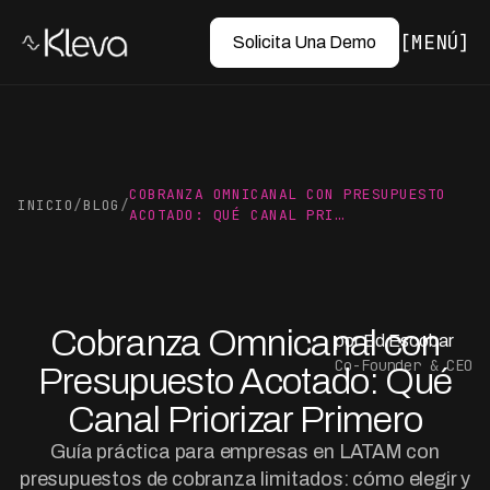
MENÚ
Solicita Una Demo
COBRANZA OMNICANAL CON PRESUPUESTO
INICIO
/
BLOG
/
ACOTADO: QUÉ CANAL PRI…
Cobranza Omnicanal con
por Ed Escobar
Co-Founder & CEO
Presupuesto Acotado: Qué
Canal Priorizar Primero
Guía práctica para empresas en LATAM con
presupuestos de cobranza limitados: cómo elegir y