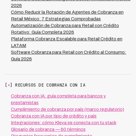
cada financiera.
2026
Cómo Reducir la Rotación de Agentes de Cobranza en
Retail México: 7 Estrategias Comprobadas
Automatización de Cobranza para Retail con Crédito
Rotativo: Guía Completa 2026
Plataforma Cobranza Escalable para Retail Crédito en
LATAM
Software Cobranza para Retail con Crédito al Consumo:
Guía 2026
[
+
] RECURSOS DE COBRANZA CON IA
Cobranza con IA: guía completa para bancos y
prestamistas
Cumplimiento de cobranza por país (marco regulatorio)
Cobranza con IA por tipo de crédito y país
Integraciones: cómo Kleva se conecta con tu stack
Glosario de cobranza — 60 términos