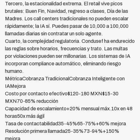
Tercero, la estacionalidad extrema. El retail vive picos
brutales: Buen Fin, Navidad, regreso a clases, Día de las
Madres. Los call centers tradicionales no pueden escalar
rápidamente; la IA sí. Puedes pasar de 10,000 a 100,000
llamadas diarias sin contratar un solo agente.
Cuarto, la complejidad regulatoria. Condusef ha endurecido
las reglas sobre horarios, frecuencias y trato. Las multas
por violaciones pueden ser millonarias. Los sistemas de IA
incorporan compliance automático, eliminando riesgo
humano.
MétricaCobranza TradicionalCobranza Inteligente con
IAMejora
Costo por contacto efectivo$120-180 MXN$15-30
MXN70-85% reducción
Capacidad de escalamiento+20% mensual máx.10x en 48
horas50x más ágil
Tasa de contactabilidad35-45%65-75%+60% mejora
Resolución primera llamada25-35%73-94%+150%
mejora