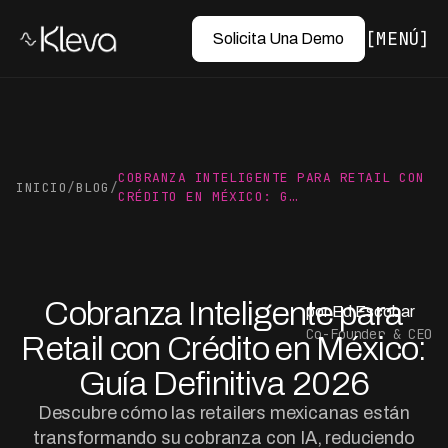
MENÚ
Solicita Una Demo
COBRANZA INTELIGENTE PARA RETAIL CON
INICIO
/
BLOG
/
CRÉDITO EN MÉXICO: G…
Cobranza Inteligente para
por Ed Escobar
Co-Founder & CEO
Retail con Crédito en México:
Guía Definitiva 2026
Descubre cómo las retailers mexicanas están
transformando su cobranza con IA, reduciendo