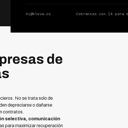
hi@kleva.co
Cobranzas con IA para 
mpresas de
as
cieros. No se trata solo de
eden depreciarse o dañarse
n contratos.
n selectiva, comunicación
icas para maximizar recuperación