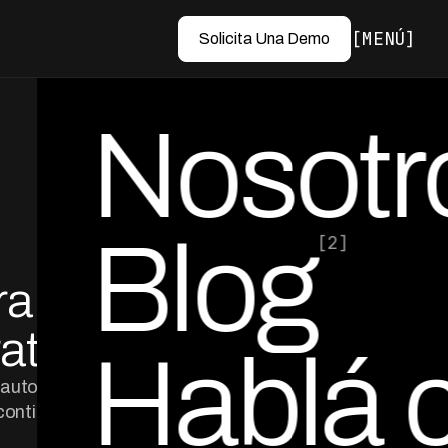
MENÚ
Solicita Una Demo
Nosotr
Blog
[2]
ra
por Ed Escobar
Co-Founder & CEO
ativo
Hablá 
: automatización,
continua.