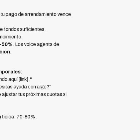
 tu pago de arrendamiento vence
ne fondos suficientes.
ncimiento.
0-50%
. Los voice agents de
ción
.
emporales
:
o aquí [link]."
sitas ayuda con algo?"
 ajustar tus próximas cuotas si
n típica: 70-80%.