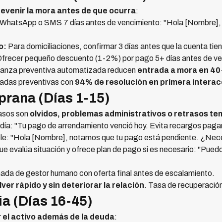
revenir la mora antes de que ocurra
:
WhatsApp o SMS 7 días antes de vencimiento: "Hola [Nombre],
o:
Para domiciliaciones, confirmar 3 días antes que la cuenta tie
frecer pequeño descuento (1-2%) por pago 5+ días antes de ve
anza preventiva automatizada reducen
entrada a mora en 4
madas preventivas con
94% de resolución en primera interac
prana (Días 1-15)
casos son
olvidos, problemas administrativos o retrasos t
a: "Tu pago de arrendamiento venció hoy. Evita recargos pagand
: "Hola [Nombre], notamos que tu pago está pendiente. ¿Nece
 evalúa situación y ofrece plan de pago si es necesario: "Puedo
mada de gestor humano con oferta final antes de escalamiento.
lver rápido y sin deteriorar la relación
. Tasa de recuperació
a (Días 16-45)
r
el activo además de la deuda
: