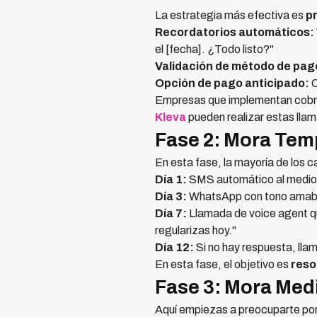
La estrategia más efectiva es
p
Recordatorios automáticos:
el [fecha]. ¿Todo listo?"
Validación de método de pag
Opción de pago anticipado:
O
Empresas que implementan cobr
Kleva
pueden realizar estas lla
Fase 2: Mora Tem
En esta fase, la mayoría de los 
Día 1:
SMS automático al mediodí
Día 3:
WhatsApp con tono amable
Día 7:
Llamada de voice agent que
regularizas hoy."
Día 12:
Si no hay respuesta, lla
En esta fase, el objetivo es
reso
Fase 3: Mora Medi
Aquí empiezas a preocuparte po