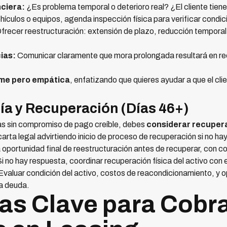
nciera:
¿Es problema temporal o deterioro real? ¿El cliente tien
ículos o equipos, agenda inspección física para verificar condic
frecer reestructuración: extensión de plazo, reducción temporal
ias:
Comunicar claramente que mora prolongada resultará en re
rme pero empática
, enfatizando que quieres ayudar a que el cl
ía y Recuperación (Días 46+)
as sin compromiso de pago creíble, debes
considerar recupera
arta legal advirtiendo inicio de proceso de recuperación si no hay
oportunidad final de reestructuración antes de recuperar, con c
i no hay respuesta, coordinar recuperación física del activo con
Evaluar condición del activo, costos de reacondicionamiento, y
 a deuda.
as Clave para Cobr