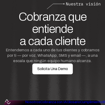
Cobranza que
entiende
a cada cliente
Entendemos a cada uno de tus clientes y cobramos
por ti — por voz, WhatsApp, SMS y email —, a una
escala que ningún equipo humano alcanza.
Solicita Una Demo
Nosotros
Cobranza con IA
Glosario
Cumplimiento
B