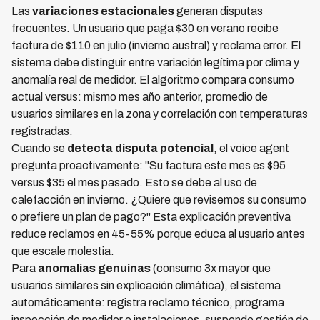
Las
variaciones estacionales
generan disputas
frecuentes. Un usuario que paga $30 en verano recibe
factura de $110 en julio (invierno austral) y reclama error. El
sistema debe distinguir entre variación legítima por clima y
anomalía real de medidor. El algoritmo compara consumo
actual versus: mismo mes año anterior, promedio de
usuarios similares en la zona y correlación con temperaturas
registradas.
Cuando se
detecta disputa potencial
, el voice agent
pregunta proactivamente: "Su factura este mes es $95
versus $35 el mes pasado. Esto se debe al uso de
calefacción en invierno. ¿Quiere que revisemos su consumo
o prefiere un plan de pago?" Esta explicación preventiva
reduce reclamos en 45-55% porque educa al usuario antes
que escale molestia.
Para
anomalías genuinas
(consumo 3x mayor que
usuarios similares sin explicación climática), el sistema
automáticamente: registra reclamo técnico, programa
inspección de medidor e instalaciones, suspende gestión de