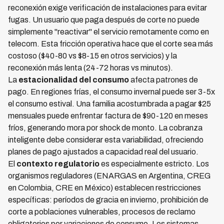
reconexión exige verificación de instalaciones para evitar
fugas. Un usuario que paga después de corte no puede
simplemente "reactivar" el servicio remotamente como en
telecom. Esta fricción operativa hace que el corte sea más
costoso ($40-80 vs $8-15 en otros servicios) y la
reconexión más lenta (24-72 horas vs minutos).
La
estacionalidad del consumo
afecta patrones de
pago. En regiones frías, el consumo invernal puede ser 3-5x
el consumo estival. Una familia acostumbrada a pagar $25
mensuales puede enfrentar factura de $90-120 en meses
fríos, generando mora por shock de monto. La cobranza
inteligente debe considerar esta variabilidad, ofreciendo
planes de pago ajustados a capacidad real del usuario.
El
contexto regulatorio
es especialmente estricto. Los
organismos reguladores (ENARGAS en Argentina, CREG
en Colombia, CRE en México) establecen restricciones
específicas: períodos de gracia en invierno, prohibición de
corte a poblaciones vulnerables, procesos de reclamo
obligatorios por variaciones de consumo. Los sistemas