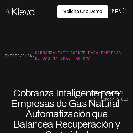
MENÚ
Solicita Una Demo
COBRANZA INTELIGENTE PARA EMPRESAS
INICIO
/
BLOG
/
DE GAS NATURAL: AUTOMA…
Cobranza Inteligente para
por Ed Escobar
Co-Founder & CEO
Empresas de Gas Natural:
Automatización que
Balancea Recuperación y