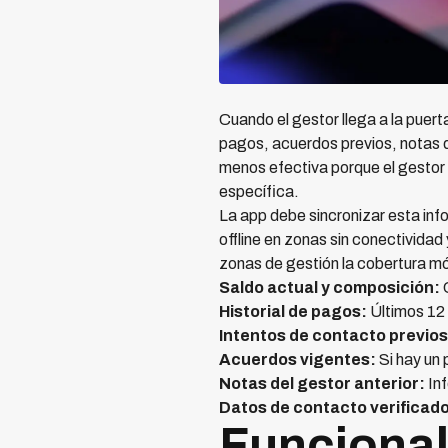
Cuando el gestor llega a la puert
pagos, acuerdos previos, notas d
menos efectiva porque el gestor no
específica.
La app debe sincronizar esta info
offline en zonas sin conectividad
zonas de gestión la cobertura móv
Saldo actual y composición:
C
Historial de pagos:
Últimos 12
Intentos de contacto previos
Acuerdos vigentes:
Si hay un 
Notas del gestor anterior:
Inf
Datos de contacto verificad
Funcional