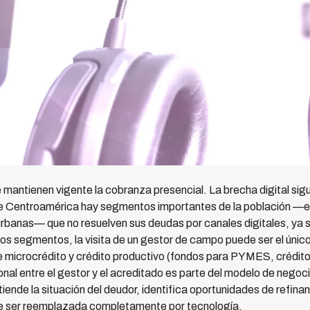
mantienen vigente la cobranza presencial. La brecha digital sigu
 de Centroamérica hay segmentos importantes de la población —
urbanas— que no resuelven sus deudas por canales digitales, ya
tos segmentos, la visita de un gestor de campo puede ser el único
e microcrédito y crédito productivo (fondos para PYMES, crédit
sonal entre el gestor y el acreditado es parte del modelo de nego
iende la situación del deudor, identifica oportunidades de refina
ede ser reemplazada completamente por tecnología.