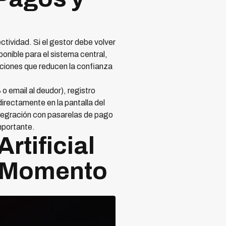
ctividad. Si el gestor debe volver
ponible para el sistema central,
cciones que reducen la confianza
o email al deudor), registro
irectamente en la pantalla del
integración con pasarelas de pago
mportante.
rtificial
l Momento