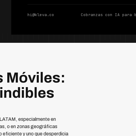
hi@kleva.co
Cobranzas con IA para 
 Móviles:
indibles
en LATAM, especialmente en
zas, o en zonas geográficas
o eficiente y uno que desperdicia