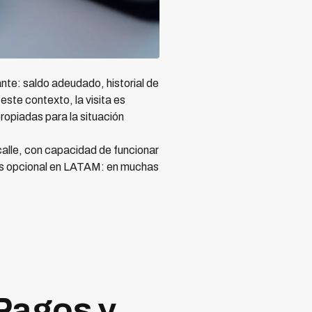
ante: saldo adeudado, historial de
ste contexto, la visita es
propiadas para la situación
 calle, con capacidad de funcionar
no es opcional en LATAM: en muchas
 Pagos y