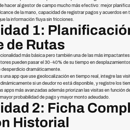
e hacer al gestor de campo mucho más efectivo: mejor planifica
cance de la mano, capacidad de registrar pagos y acuerdos en ti
ue la información fluya sin fricciones.
idad 1: Planificació
e de Rutas
funcionalidad más básica pero también una de las más impactantes 
stores pueden pasar el 30-40% de su tiempo en desplazamientos
e desperdicio dramáticamente.
 una app que use geolocalización en tiempo real, integre las visi
a dinámicamente si un deudor no está disponible, y registre los t
as apps más avanzadas además priorizan las visitas en función de
on mayor probabilidad de pago y mayor monto adeudado.
idad 2: Ficha Compl
n Historial