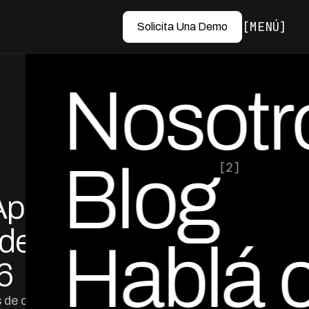
MENÚ
Solicita Una Demo
Nosotr
Blog
[2]
Apps
por Ed Escobar
Co-Founder & CEO
ades
Hablá 
6
s de cobranza en