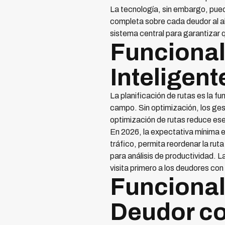
La tecnología, sin embargo, pued
completa sobre cada deudor al al
sistema central para garantizar q
Funcional
Inteligent
La planificación de rutas es la 
campo. Sin optimización, los ge
optimización de rutas reduce es
En 2026, la expectativa mínima es
tráfico, permita reordenar la rut
para análisis de productividad. L
visita primero a los deudores c
Funcional
Deudor co