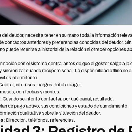
a del deudor, necesita tener en su mano toda la información relev
e contactos anteriores y preferencias conocidas del deudor. Sin e
 puede referirse al historial de la relación ni ofrecer opciones a
rmación con el sistema central antes de que el gestor salga a la
 y sincronizar cuando recupere señal. La disponibilidad offline 
il es intermitente.
apital, intereses, cargos, total a pagar.
 meses, con fechas y montos.
:
Cuándo se intentó contactar, por qué canal, resultado.
plan de pago activo, sus condiciones y estado de cumplimiento.
ormación cualitativa sobre la situación del deudor.
os:
Dirección, teléfonos, referencias.
idad 3: Registro de