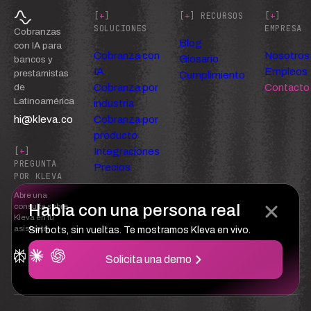
[
+
]
[
+
] RECURSOS
[
+
]
SOLUCIONES
EMPRESA
Cobranzas
Blog
con IA para
Cobranza con
Nosotros
Glosario
bancos y
IA
Empleos
prestamistas
Cumplimiento
Cobranza por
Contacto
de
Latinoamérica
industria
hi@kleva.co
Cobranza por
producto
Integraciones
[
+
]
PREGUNTA
Precios
POR KLEVA
Abre una
Habla con una persona real
consulta sobre
Kleva en tu
asistente
Sin bots, sin vueltas. Te mostramos Kleva en vivo.
Solicita una demo