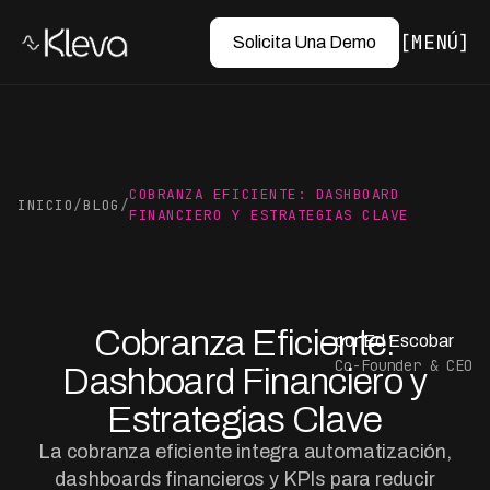
MENÚ
Solicita Una Demo
COBRANZA EFICIENTE: DASHBOARD
INICIO
/
BLOG
/
FINANCIERO Y ESTRATEGIAS CLAVE
Cobranza Eficiente:
por Ed Escobar
Co-Founder & CEO
Dashboard Financiero y
Estrategias Clave
La cobranza eficiente integra automatización,
dashboards financieros y KPIs para reducir