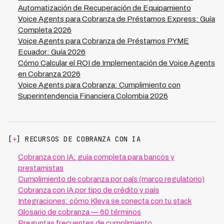
(write-off completo) versus gestionar con IA
Automatización de Recuperación de Equipamiento
típicamente muestra ROI 5-15X.
Voice Agents para Cobranza de Préstamos Express: Guía
Completa 2026
Voice Agents para Cobranza de Préstamos PYME
Ecuador: Guía 2026
Cómo Calcular el ROI de Implementación de Voice Agents
en Cobranza 2026
Voice Agents para Cobranza: Cumplimiento con
Superintendencia Financiera Colombia 2026
[
+
] RECURSOS DE COBRANZA CON IA
Cobranza con IA: guía completa para bancos y
prestamistas
Cumplimiento de cobranza por país (marco regulatorio)
Cobranza con IA por tipo de crédito y país
Integraciones: cómo Kleva se conecta con tu stack
Glosario de cobranza — 60 términos
Preguntas frecuentes de cumplimiento