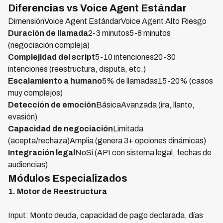
Diferencias vs Voice Agent Estándar
DimensiónVoice Agent EstándarVoice Agent Alto Riesgo
Duración de llamada
2-3 minutos5-8 minutos
(negociación compleja)
Complejidad del script
5-10 intenciones20-30
intenciones (reestructura, disputa, etc.)
Escalamiento a humano
5% de llamadas15-20% (casos
muy complejos)
Detección de emoción
BásicaAvanzada (ira, llanto,
evasión)
Capacidad de negociación
Limitada
(acepta/rechaza)Amplia (genera 3+ opciones dinámicas)
Integración legal
NoSí (API con sistema legal, fechas de
audiencias)
Módulos Especializados
1. Motor de Reestructura
Input: Monto deuda, capacidad de pago declarada, días