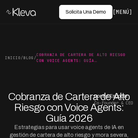
MENÚ
Solicita Una Demo
COBRANZA DE CARTERA DE ALTO RIESGO
INICIO
/
BLOG
/
CON VOICE AGENTS: GUÍA…
Cobranza de Cartera de Alto
por Ed Escobar
Co-Founder & CEO
Riesgo con Voice Agents:
Guía 2026
Estrategias para usar voice agents de IA en
gestión de cartera de alto riesgo y mora severa,