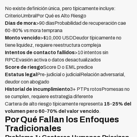
No existe definición única, pero típicamente incluye:
CriterioUmbralPor Qué es Alto Riesgo
Días de mora
>90 díasProbabilidad de recuperación cae
60-80% vs mora temprana
Monto vencido
>$10,000 USDDeudor típicamente no
tiene liquidez, requiere reestructura compleja
Intentos de contacto fallidos
>10 intentos sin
RPCEvasión activa o datos desactualizados
Score de riesgo
Score D o EML predice
Estatus legal
Pre-judicial o judicialRelación adversarial,
deudor con abogado
Historial de incumplimiento
3+ PTPs rotosPromesas no
se cumplen, requiere estrategia diferente
Cartera de alto riesgo típicamente representa
15-25% del
volumen pero 60-70% del valor vencido
.
Por Qué Fallan los Enfoques
Tradicionales