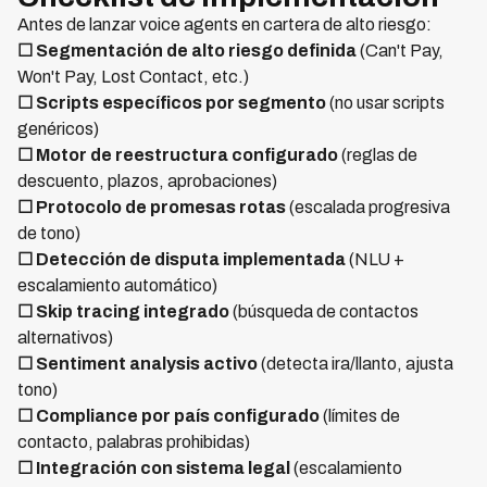
Antes de lanzar voice agents en cartera de alto riesgo:
☐ Segmentación de alto riesgo definida
(Can't Pay,
Won't Pay, Lost Contact, etc.)
☐ Scripts específicos por segmento
(no usar scripts
genéricos)
☐ Motor de reestructura configurado
(reglas de
descuento, plazos, aprobaciones)
☐ Protocolo de promesas rotas
(escalada progresiva
de tono)
☐ Detección de disputa implementada
(NLU +
escalamiento automático)
☐ Skip tracing integrado
(búsqueda de contactos
alternativos)
☐ Sentiment analysis activo
(detecta ira/llanto, ajusta
tono)
☐ Compliance por país configurado
(límites de
contacto, palabras prohibidas)
☐ Integración con sistema legal
(escalamiento