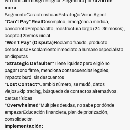
No todo alto riesgo es igual. Segmenta por
razón de
mora
:
SegmentoCaracterísticasEstrategia Voice Agent
"Can't Pay" Real
Desempleo, emergencia médica,
bancarrotaEmpatía alta, reestructura larga (24-36 meses),
acepta $25/mes inicial
"Won't Pay" (Disputa)
Reclama fraude, producto
defectuosoEscalamiento inmediato a humano especialista
en disputas
"Strategic Defaulter"
Tiene liquidez pero eligió no
pagarTono firme, menciona consecuencias legales,
impacto buró, sin descuentos
"Lost Contact"
Cambió número, se mudó, datos
viejosSkip tracing, búsqueda de contactos alternativos,
cartas físicas
"Overwhelmed"
Múltiples deudas, no sabe por dónde
empezarEducación financiera, plan de priorización,
consolidación
Implementación: