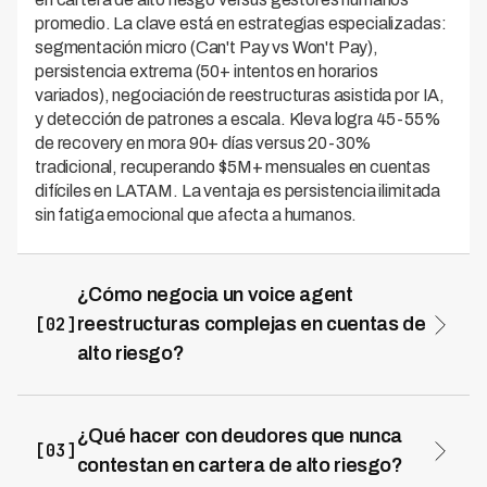
promedio. La clave está en estrategias especializadas:
segmentación micro (Can't Pay vs Won't Pay),
persistencia extrema (50+ intentos en horarios
variados), negociación de reestructuras asistida por IA,
y detección de patrones a escala. Kleva logra 45-55%
de recovery en mora 90+ días versus 20-30%
tradicional, recuperando $5M+ mensuales en cuentas
difíciles en LATAM. La ventaja es persistencia ilimitada
sin fatiga emocional que afecta a humanos.
¿Cómo negocia un voice agent
[02]
reestructuras complejas en cuentas de
alto riesgo?
El voice agent usa motor de reestructura que calcula
opciones viables basado en capacidad de pago
declarada por el deudor. Proceso: (1) Descubre
¿Qué hacer con deudores que nunca
[03]
capacidad con preguntas escalonadas, (2) Genera 3
contestan en cartera de alto riesgo?
planes dinámicamente (agresivo, balanceado, flexible)