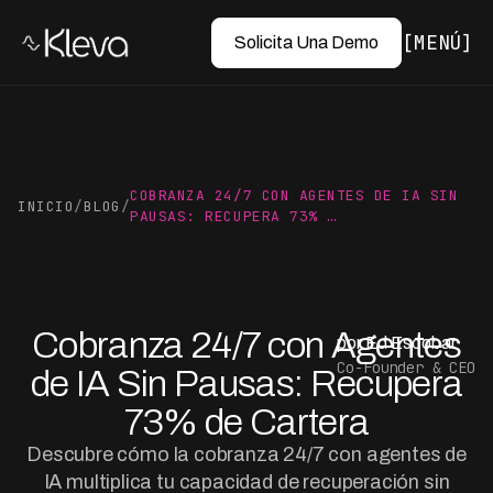
MENÚ
Solicita Una Demo
COBRANZA 24/7 CON AGENTES DE IA SIN
INICIO
/
BLOG
/
PAUSAS: RECUPERA 73% …
Cobranza 24/7 con Agentes
por Ed Escobar
Co-Founder & CEO
de IA Sin Pausas: Recupera
73% de Cartera
Descubre cómo la cobranza 24/7 con agentes de
IA multiplica tu capacidad de recuperación sin