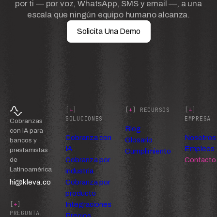
por ti — por voz, WhatsApp, SMS y email —, a una
escala que ningún equipo humano alcanza.
Solicita Una Demo
[
+
]
[
+
] RECURSOS
[
+
]
SOLUCIONES
EMPRESA
Cobranzas
Blog
con IA para
Cobranza con
Nosotros
Glosario
bancos y
IA
Empleos
prestamistas
Cumplimiento
Cobranza por
Contacto
de
Latinoamérica
industria
hi@kleva.co
Cobranza por
producto
Integraciones
[
+
]
PREGUNTA
Precios