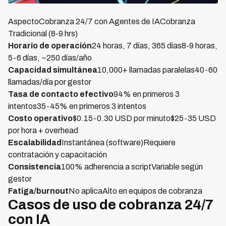
AspectoCobranza 24/7 con Agentes de IACobranza
Tradicional (8-9 hrs)
Horario de operación
24 horas, 7 días, 365 días8-9 horas,
5-6 días, ~250 días/año
Capacidad simultánea
10,000+ llamadas paralelas40-60
llamadas/día por gestor
Tasa de contacto efectivo
94% en primeros 3
intentos35-45% en primeros 3 intentos
Costo operativo
$0.15-0.30 USD por minuto$25-35 USD
por hora + overhead
Escalabilidad
Instantánea (software)Requiere
contratación y capacitación
Consistencia
100% adherencia a scriptVariable según
gestor
Fatiga/burnout
No aplicaAlto en equipos de cobranza
Casos de uso de cobranza 24/7
con IA