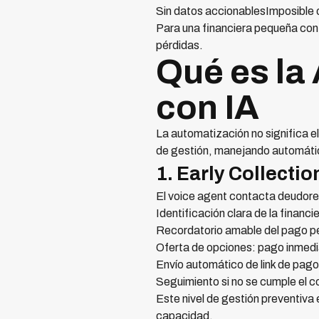
Sin datos accionablesImposible 
Para una financiera pequeña con 
pérdidas.
Qué es la
con IA
La automatización no significa el
de gestión, manejando automát
1. Early Collectio
El voice agent contacta deudore
Identificación clara de la financi
Recordatorio amable del pago p
Oferta de opciones: pago inmedi
Envío automático de link de pago 
Seguimiento si no se cumple el 
Este nivel de gestión preventiva
capacidad.