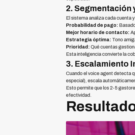
2. Segmentación 
El sistema analiza cada cuenta y
Probabilidad de pago:
Basado 
Mejor horario de contacto:
Ap
Estrategia óptima:
Tono amigab
Prioridad:
Qué cuentas gestiona
Esta inteligencia convierte la c
3. Escalamiento 
Cuando el voice agent detecta q
especial), escala automáticament
Esto permite que los 2-5 gestore
efectividad.
Resultad