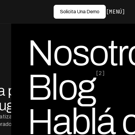
MENÚ
Solicita Una Demo
Nosotr
Blog
[2]
a para
por Ed Escobar
Co-Founder & CEO
ruguay
Hablá 
atizar cobranza
erado.