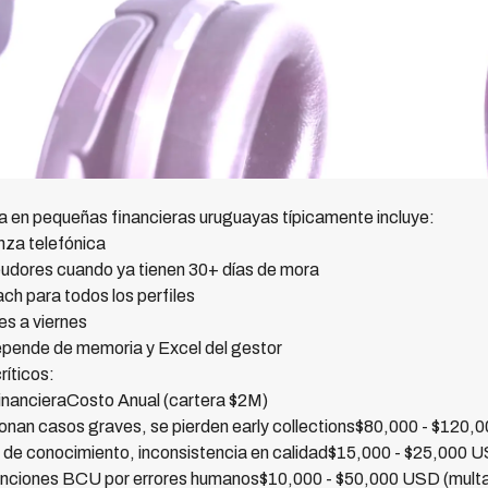
a en pequeñas financieras uruguayas típicamente incluye:
nza telefónica
eudores cuando ya tienen 30+ días de mora
h para todos los perfiles
es a viernes
epende de memoria y Excel del gestor
íticos:
nancieraCosto Anual (cartera $2M)
onan casos graves, se pierden early collections$80,000 - $120
a de conocimiento, inconsistencia en calidad$15,000 - $25,000 
ciones BCU por errores humanos$10,000 - $50,000 USD (multa