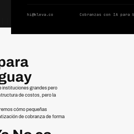
hi@kleva.co
Cobranzas con IA para 
para
uguay
e instituciones grandes pero
ructura de costos, pero la
loraremos cómo pequeñas
tización de cobranza de forma