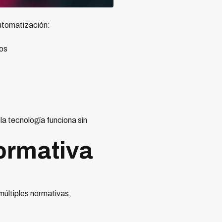
utomatización:
os
a tecnología funciona sin
ormativa
múltiples normativas,