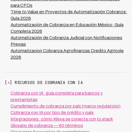
grupo empresarial.
para CFOs
Time to Value en Proyectos de Automatización Cobranza:
Guía 2026
Automatización de Cobranza en Educación México: Guía
Completa 2026
Automatización de Cobranza Judicial con Notificaciones
Previas
Automatizacion Cobranza Agrofinanzas Credito Agricola
2026
[
+
] RECURSOS DE COBRANZA CON IA
Cobranza con IA: guía completa para bancos y
prestamistas
Cumplimiento de cobranza por país (marco regulatorio)
Cobranza con IA por tipo de crédito y país
Integraciones: cómo Kleva se conecta con tu stack
Glosario de cobranza — 60 términos