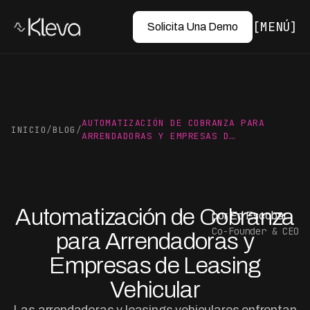
MENÚ
Solicita Una Demo
AUTOMATIZACIÓN DE COBRANZA PARA
INICIO
/
BLOG
/
ARRENDADORAS Y EMPRESAS D…
Automatización de Cobranza
por Ed Escobar
Co-Founder & CEO
para Arrendadoras y
Empresas de Leasing
Vehicular