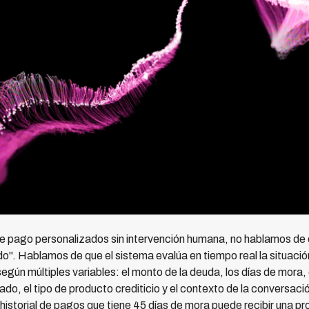
pago personalizados sin intervención humana, no hablamos de of
do". Hablamos de que el sistema evalúa en tiempo real la situaci
gún múltiples variables: el monto de la deuda, los días de mora, e
ado, el tipo de producto crediticio y el contexto de la conversaci
istorial de pagos que tiene 45 días de mora puede recibir una pr