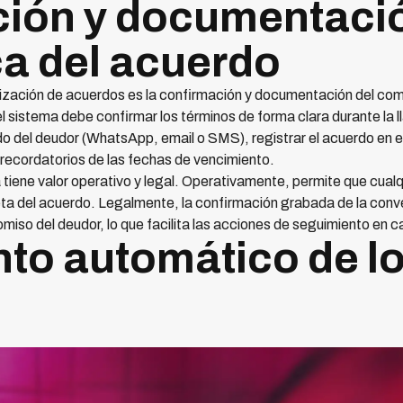
ción y documentaci
a del acuerdo
tización de acuerdos es la confirmación y documentación del c
l sistema debe confirmar los términos de forma clara durante la 
ido del deudor (WhatsApp, email o SMS), registrar el acuerdo en 
ecordatorios de las fechas de vencimiento.
iene valor operativo y legal. Operativamente, permite que cualq
ta del acuerdo. Legalmente, la confirmación grabada de la conve
miso del deudor, lo que facilita las acciones de seguimiento en 
to automático de l