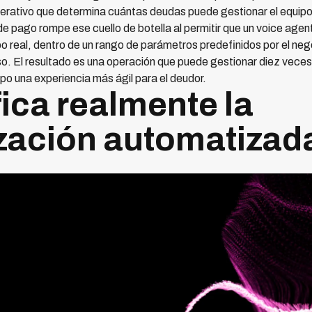
perativo que determina cuántas deudas puede gestionar el equipo
 pago rompe ese cuello de botella al permitir que un voice agent 
 real, dentro de un rango de parámetros predefinidos por el neg
o. El resultado es una operación que puede gestionar diez vece
po una experiencia más ágil para el deudor.
ica realmente la
zación automatizad