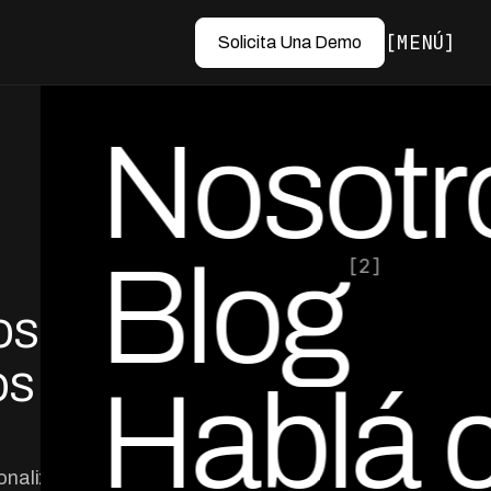
MENÚ
Solicita Una Demo
Nosotr
Blog
[2]
os de
por Ed Escobar
Co-Founder & CEO
s Sin
Hablá 
onalizados en