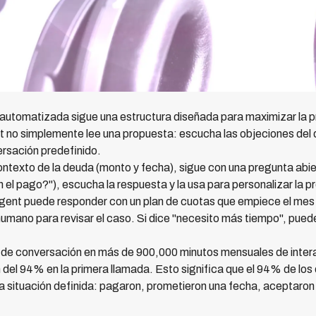
automatizada sigue una estructura diseñada para maximizar la pr
 no simplemente lee una propuesta: escucha las objeciones del de
ersación predefinido.
ontexto de la deuda (monto y fecha), sigue con una pregunta abier
el pago?"), escucha la respuesta y la usa para personalizar la pr
agent puede responder con un plan de cuotas que empiece el mes 
humano para revisar el caso. Si dice "necesito más tiempo", pue
s de conversación en más de 900,000 minutos mensuales de inte
n del 94% en la primera llamada. Esto significa que el 94% de los
 situación definida: pagaron, prometieron una fecha, aceptaron u