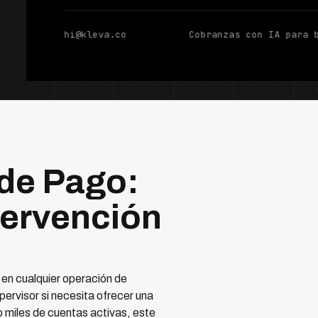
hi@kleva.co
Cobranzas con IA para 
de Pago:
tervención
 en cualquier operación de
ervisor si necesita ofrecer una
o miles de cuentas activas, este