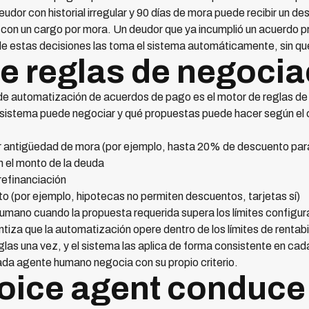
deudor con historial irregular y 90 días de mora puede recibir un 
s con un cargo por mora. Un deudor que ya incumplió un acuerdo p
e estas decisiones las toma el sistema automáticamente, sin que
de reglas de negoci
 de automatización de acuerdos de pago es el motor de reglas de
 el sistema puede negociar y qué propuestas puede hacer según el 
 antigüedad de mora (por ejemplo, hasta 20% de descuento para
el monto de la deuda
refinanciación
to (por ejemplo, hipotecas no permiten descuentos, tarjetas sí)
mano cuando la propuesta requerida supera los límites configu
ntiza que la automatización opere dentro de los límites de rentabil
las una vez, y el sistema las aplica de forma consistente en cada
ada agente humano negocia con su propio criterio.
oice agent conduce 